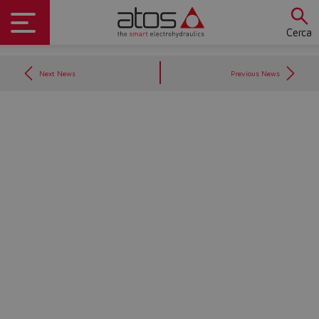
Cerca
Next News
Previous News
Do you want to leave the
configurator?
The running selection will be
lost.