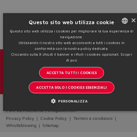
Yes
No
×
Questo sito web utilizza cookie
Questo sito web utilizza i cookies per migliorare la tua esperienza di
navigazione.
ENGLISH
Utilizzando il nostro sito web acconsenti a tutti i cookies in
ITALIAN
conformità con la nostra policy dedicata.
Cliccando sulla X chiudi il banner e rifiuti i cookies opzionali.
Scopri
GERMAN
Cataloghi & brochure
di puù
SPANISH
ACCETTA TUTTI I COOKIES
Resta aggiornato sul mondo Atos
FRENCH
Iscrizione newsletter
ACCETTA SOLO I COOKIES ESSENZIALI
CHINESE
PERSONALIZZA
Headquarters - Italy Via Alla Piana, 57 21018 Sesto Calende - VA
| VAT 00778630152 | info@atos.com
Privacy Policy
Cookie Policy
Termini e condizioni
Whistleblowing
Sitemap