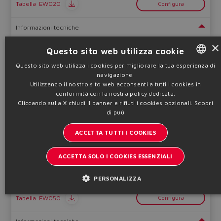
Tabella
EW020
Configura
Informazioni tecniche
×
Questo sito web utilizza cookie
DLAHPX, DLAHPXS, DLAPX, DLAPXS
Questo sito web utilizza i cookies per migliorare la tua esperienza di
Valvole direzionali ex-proof Ex-d, Ex-t
navigazione.
ENGLISH
Utilizzando il nostro sito web acconsenti a tutti i cookies in
ITALIAN
conformità con la nostra policy dedicata.
Cliccando sulla X chiudi il banner e rifiuti i cookies opzionali.
Scopri
GERMAN
di puù
SPANISH
Interamente o solo parti esterne in acciaio inox, pilotate, a
ACCETTA TUTTI I COOKIES
tenuta, solenoidi AC o DC. ATEX, IECEx, EAC, CCC, PESO, cULus -
FRENCH
II 2G, II 2D
ACCETTA SOLO I COOKIES ESSENZIALI
CHINESE
Qmax
Pmax
Dim.
40 ÷ 220
315
06 ÷ 16
l/min
bar
PERSONALIZZA
Tabella
EW050
Configura