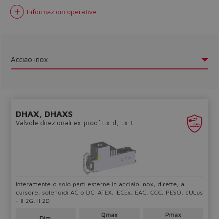
Informazioni operative
Acciao inox
Do you want to leave the
configurator?
The running selection will be
lost.
DHAX, DHAXS
Valvole direzionali ex-proof Ex-d, Ex-t
Yes
No
Interamente o solo parti esterne in acciaio inox, dirette, a
cursore, solenoidi AC o DC. ATEX, IECEx, EAC, CCC, PESO, cULus
- II 2G, II 2D
Qmax
Pmax
Dim.