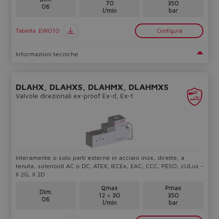
70
350
06
l/min
bar
Tabella
EW010
Configura
Informazioni tecniche
DLAHX, DLAHXS, DLAHMX, DLAHMXS
Valvole direzionali ex-proof Ex-d, Ex-t
Interamente o solo parti esterne in acciaio inox, dirette, a
tenuta, solenoidi AC o DC. ATEX, IECEx, EAC, CCC, PESO, cULus -
II 2G, II 2D
Qmax
Pmax
Dim.
12 ÷ 30
350
06
l/min
bar