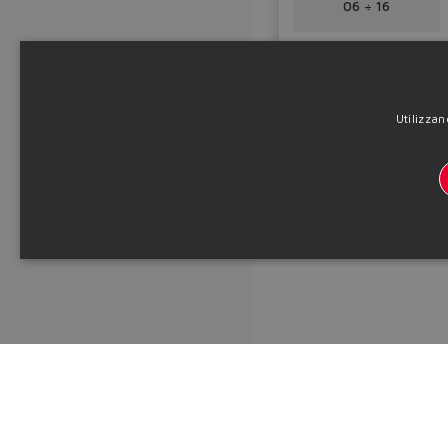
06 ÷ 16
Tabella
EW100
Informazioni tecniche
Utilizzan