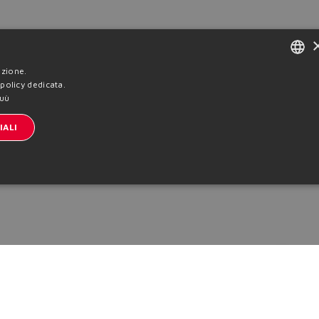
azione.
ENGLISH
 policy dedicata.
puù
ITALIAN
IALI
GERMAN
SPANISH
FRENCH
CHINESE