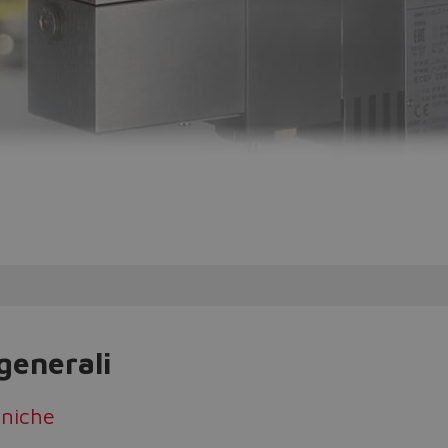
generali
cniche