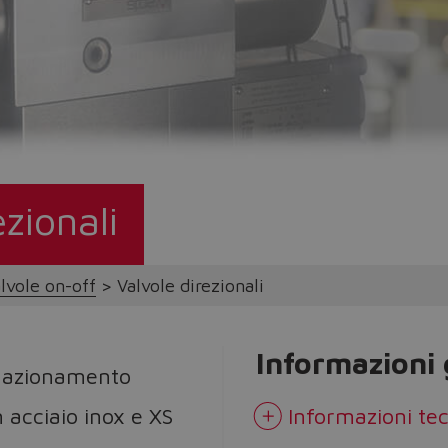
Do you want to leave the configurator?
The running selection will be lost.
Yes
No
ezionali
lvole on-off
Valvole direzionali
Informazioni 
ad azionamento
 acciaio inox e XS
Informazioni te