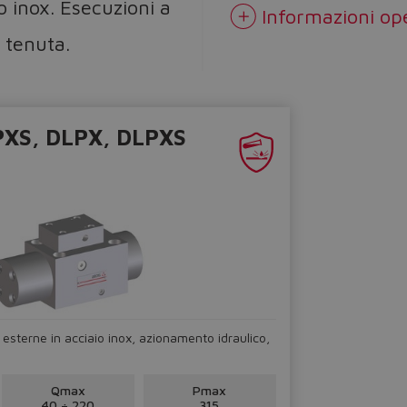
o inox. Esecuzioni a
Informazioni op
 tenuta.
XS, DLPX, DLPXS
 esterne in acciaio inox, azionamento idraulico,
Qmax
Pmax
40 ÷ 220
315