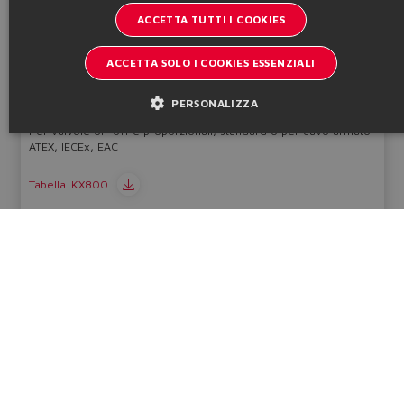
PRESSACAVI
SPANISH
Accessori
ACCETTA TUTTI I COOKIES
FRENCH
ACCETTA SOLO I COOKIES ESSENZIALI
CHINESE
PERSONALIZZA
Per valvole on-off e proporzionali, standard o per cavo armato.
ATEX, IECEx, EAC
Tabella
KX800
Informazioni tecniche
Cataloghi & brochure
Resta aggiornato sul mondo Atos