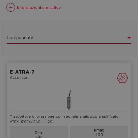
Informazioni operative
Componente
E-ATRA-7
Do you want to leave the
Accessori
configurator?
The running selection will be
lost.
Trasduttore di pressione con segnale analogico amplificato.
Yes
No
ATEX, IECEx, EAC - II 2G
Pmax
Dim.
400
1/4"