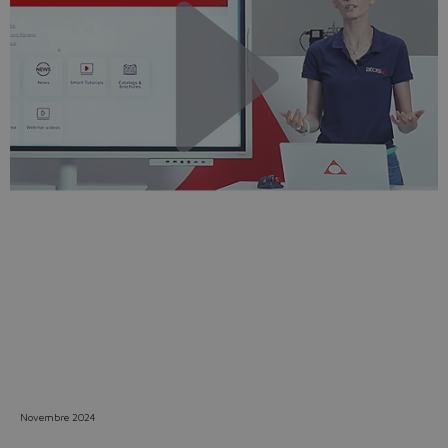
Do you want to leave the
configurator?
The running selection will be
lost.
Yes
No
Novembre 2024