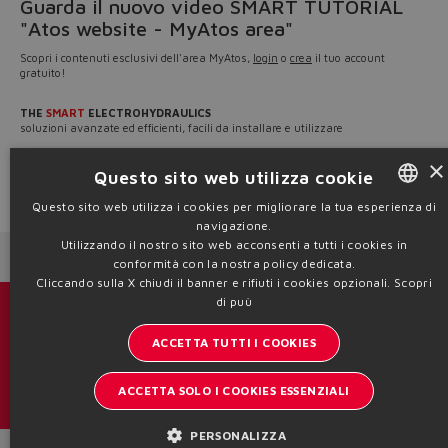
Guarda il nuovo video SMART TUTORIAL
"Atos website - MyAtos area"
Scopri i contenuti esclusivi dell'area MyAtos,
login
o
crea
il tuo account
gratuito!
THE
SMART
ELECTROHYDRAULICS
soluzioni avanzate ed efficienti, facili da installare e utilizzare
×
Scopri la nostra gamma su
www.atos.com
.
Questo sito web utilizza cookie
Source: NW24-132
Questo sito web utilizza i cookies per migliorare la tua esperienza di
navigazione.
ENGLISH
Utilizzando il nostro sito web acconsenti a tutti i cookies in
Next News
Previous News
ITALIAN
conformità con la nostra policy dedicata.
Cliccando sulla X chiudi il banner e rifiuti i cookies opzionali.
Scopri
GERMAN
di puù
Cataloghi & brochure
SPANISH
ACCETTA TUTTI I COOKIES
Resta aggiornato sul mondo Atos
FRENCH
ACCETTA SOLO I COOKIES ESSENZIALI
Iscrizione newsletter
CHINESE
PERSONALIZZA