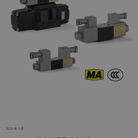
Do you want to leave the
configurator?
The running selection will be
lost.
Yes
No
2025 年 5 月