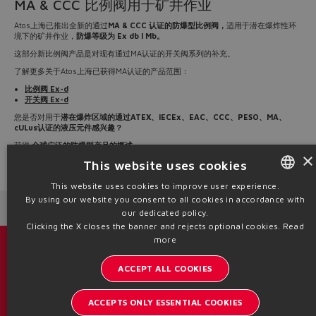
MA & CCC 比例阀用于矿井作业
Atos上海已推出全新的通过
MA & CCC 认证的防爆型比例阀，
适用于潜在爆炸性环
境下的矿井作业，
防爆等级为 Ex db I Mb。
这部分新比例阀产品是对现有通过MA认证的开关阀系列的补充。
了解更多关于Atos上海已获得MA认证的产品范围：
比例阀 Ex-d
开关阀 Ex-d
您是否对用于
潜在爆炸区域的通过ATEX、IECEx、EAC、CCC、PESO、MA、
cULus认证的液压元件感兴趣？
获得
全球广泛的防爆型产品的概述。
×
This website uses cookies
Source: NW25-149
This website uses cookies to improve user experience.
By using our website you consent to all cookies in accordance with
ENGLISH
Next News
Previous News
our dedicated policy.
ITALIAN
Clicking the X closes the banner and rejects optional cookies.
Read
more
GERMAN
目录 & 宣传册
ACCEPT ALL COOKIES
SPANISH
了解阿托斯的最新动态
FRENCH
ACCEPTS ONLY ESSENTIAL COOKIES
内部通讯订阅