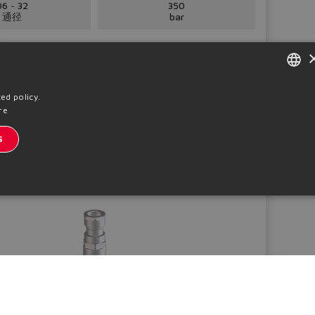
06 ~ 32
350
通径
bar
ENGLISH
ed policy.
re
ITALIAN
S
GERMAN
SPANISH
FRENCH
CHINESE
阀，标准或铠装电缆。ATEX, IECEx, EAC