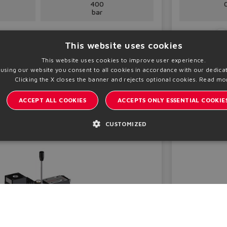
400
bar
表
K280
This website uses cookies
This website uses cookies to improve user experience.
技术信息
 using our website you consent to all cookies in accordance with our dedicat
Clicking the X closes the banner and rejects optional cookies.
Read mo
ACCEPT ALL COOKIES
ACCEPTS ONLY ESSENTIAL COOKIE
电缆夹
附件
CUSTOMIZED
用于开关阀和比例