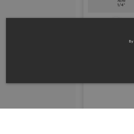
1/4"
表
GX800
技术信息
By
手柄
附件
用于开关阀和比例阀