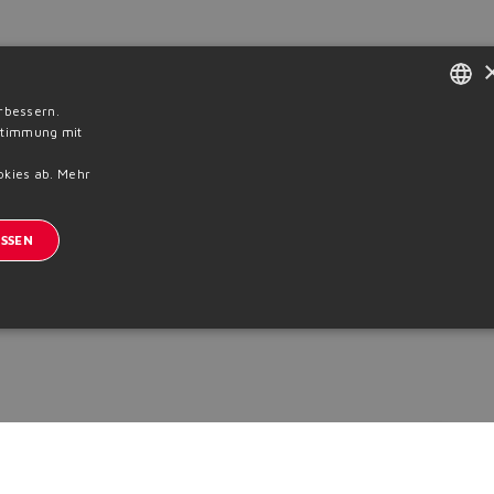
rbessern.
ENGLISH
nstimmung mit
ITALIAN
okies ab.
Mehr
GERMAN
SSEN
SPANISH
FRENCH
CHINESE