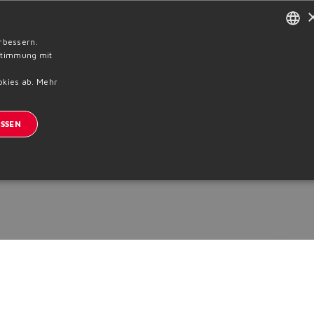
rbessern.
ENGLISH
nstimmung mit
ITALIAN
okies ab.
Mehr
GERMAN
SSEN
SPANISH
FRENCH
CHINESE