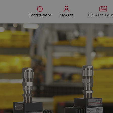
Konfigurator
MyAtos
Die Atos-Gru