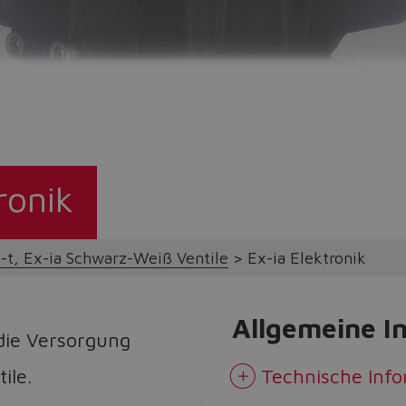
Do you want to leave the configurator?
The running selection will be lost.
Yes
No
ronik
-t, Ex-ia Schwarz-Weiß Ventile
Ex-ia Elektronik
Allgemeine I
die Versorgung
ile.
Technische Inf