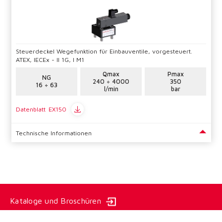
Steuerdeckel Wegefunktion für Einbauventile, vorgesteuert.
ATEX, IECEx - II 1G, I M1
Qmax
Pmax
NG
240 ÷ 4000
350
16 ÷ 63
l/min
bar
Datenblatt
EX150
Technische Informationen
Kataloge und Broschüren