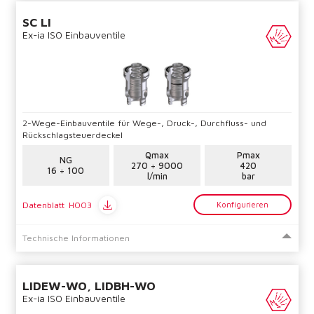
SC LI
Yes
No
Ex-ia ISO Einbauventile
2-Wege-Einbauventile für Wege-, Druck-, Durchfluss- und
Rückschlagsteuerdeckel
Qmax
Pmax
NG
270 ÷ 9000
420
16 ÷ 100
l/min
bar
Datenblatt
H003
Konfigurieren
Technische Informationen
LIDEW-WO, LIDBH-WO
Ex-ia ISO Einbauventile