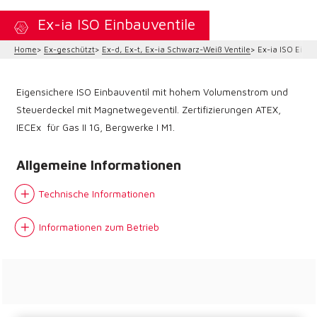
Ex-ia ISO Einbauventile
Home
Ex-geschützt
Ex-d, Ex-t, Ex-ia Schwarz-Weiß Ventile
Ex-ia ISO Einba
Eigensichere ISO Einbauventil mit hohem Volumenstrom und
Steuerdeckel mit Magnetwegeventil. Zertifizierungen ATEX,
IECEx für Gas II 1G, Bergwerke I M1.
Allgemeine Informationen
Technische Informationen
Informationen zum Betrieb
Do you want to leave the
configurator?
The running selection will be
lost.