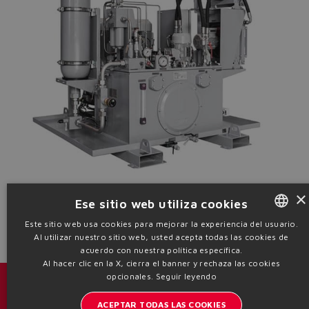
×
Ese sitio web utiliza cookies
Este sitio web usa cookies para mejorar la experiencia del usuario.
Descubre toda la gama
Catálogos y folletos
Al utilizar nuestro sitio web, usted acepta todas las cookies de
ENGLISH
acuerdo con nuestra política específica.
ITALIAN
Al hacer clic en la X, cierra el banner y rechaza las cookies
opcionales.
Seguir leyendo
GERMAN
Catálogos y folletos
ACEPTAR TODAS LAS COOKIES
SPANISH