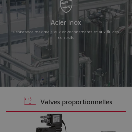
Acier inox
Résistance maximale aux environnements et aux fluides
corrosifs
Do you want to leave the
configurator?
The running selection will be
lost.
Valves proportionnelles
Yes
No