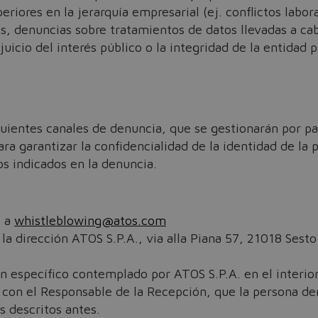
The running selection will be lost.
eriores en la jerarquía empresarial (ej. conflictos labor
, denuncias sobre tratamientos de datos llevadas a ca
rjuicio del interés público o la integridad de la entidad 
Yes
No
guientes canales de denuncia, que se gestionarán por pa
a garantizar la confidencialidad de la identidad de la 
os indicados en la denuncia.
o a
whistleblowing@atos.com
 la dirección ATOS S.P.A., via alla Piana 57, 21018 Sesto 
ón específico contemplado por ATOS S.P.A. en el interio
con el Responsable de la Recepción, que la persona den
s descritos antes.