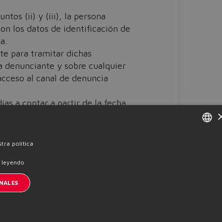
os (ii) y (iii), la persona
on los datos de identificación de
a.
te para tramitar dichas
a denunciante y sobre cualquier
acceso al canal de denuncia
as a contar a partir de la fecha
tar a partir del acuse de recibo
ENGLISH
tra política
ITALIAN
 leyendo
GERMAN
NALES
SPANISH
nscription à la newsletter
FRENCH