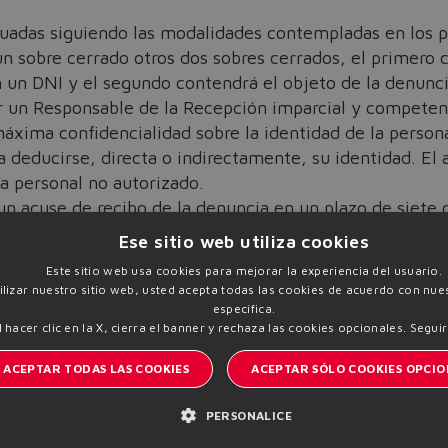
uadas siguiendo las modalidades contempladas en los punt
n sobre cerrado otros dos sobres cerrados, el primero c
 un DNI y el segundo contendrá el objeto de la denunci
r un Responsable de la Recepción imparcial y competen
máxima confidencialidad sobre la identidad de la person
a deducirse, directa o indirectamente, su identidad. El 
a personal no autorizado.
n acuse de recibo de la denuncia en un plazo de siete dí
or parte del Responsable de la Recepción.
Ese sitio web utiliza cookies
ta en un periodo temporal no superior a tres meses a con
Este sitio web usa cookies para mejorar la experiencia del usuario.
tilizar nuestro sitio web, usted acepta todas las cookies de acuerdo con nues
específica.
so completo
l hacer clic en la X, cierra el banner y rechaza las cookies opcionales.
Seguir
ACEPTAR TODAS LAS COOKIES
ACEPTAR SÓLO COOKIES OPCIO
PERSONALICE
I
Manténgase informado del mundo Atos