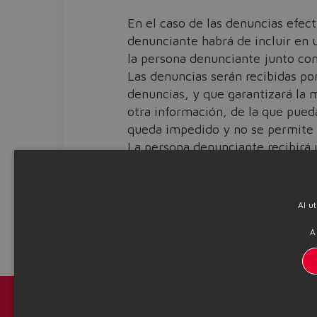
En el caso de las denuncias efect
denunciante habrá de incluir en u
la persona denunciante junto con
Las denuncias serán recibidas po
denuncias, y que garantizará la 
otra información, de la que pued
queda impedido y no se permite 
La persona denunciante recibirá u
de recepción de dicha denuncia p
La denuncia recibirá una respues
de la denuncia.
Al u
Descarga el PDF para leer el
avi
A
Catálogos y folletos