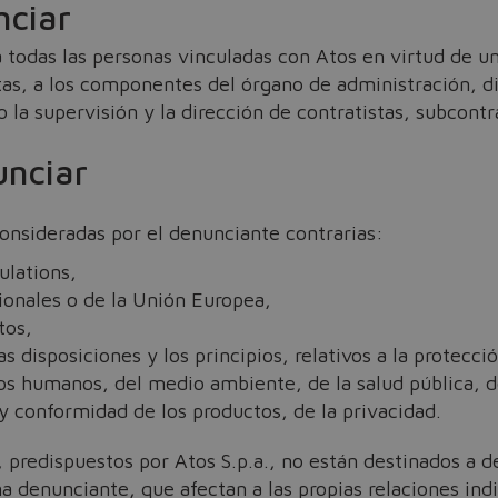
nciar
 todas las personas vinculadas con Atos en virtud de u
tas, a los componentes del órgano de administración, di
la supervisión y la dirección de contratistas, subcontr
unciar
onsideradas por el denunciante contrarias:
ulations,
ionales o de la Unión Europea,
tos,
 disposiciones y los principios, relativos a la protecció
s humanos, del medio ambiente, de la salud pública, de
y conformidad de los productos, de la privacidad.
 predispuestos por Atos S.p.a., no están destinados a d
Do you want to leave the configurator?
a denunciante, que afectan a las propias relaciones indi