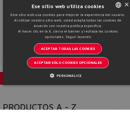
×
Ese sitio web utiliza cookies
Este sitio web usa cookies para mejorar la experiencia del usuario.
Al utilizar nuestro sitio web, usted acepta todas las cookies de
ENGLISH
acuerdo con nuestra política específica.
Sistemas
ITALIAN
Al hacer clic en la X, cierra el banner y rechaza las cookies
opcionales.
Seguir leyendo
Centrales y bloques hidráulicos diseñados específicamente para entornos
GERMAN
corrosivos con certificaciones para instalaciones navales y off-shore
Certificaciones ATEX, IECEx o cULus
ACEPTAR TODAS LAS COOKIES
SPANISH
Descubrir más
FRENCH
ACEPTAR SÓLO COOKIES OPCIONALES
CHINESE
PERSONALICE
Catálogos y folletos
PRODUCTOS A - Z