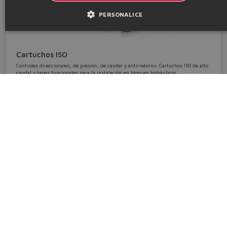
CHINESE
PERSONALICE
Cartuchos ISO
Controles direccionales, de presión, de caudal y antirretorno. Cartuchos ISO de alto
caudal y tapas funcionales para la instalación en bloques hidráulicos.
cartuchos • dim. ISO 16 ÷ 100
Detalles