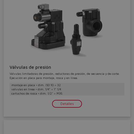
Do you want to leave the
configurator?
Válvulas de presión
Válvulas limitadoras de presión, reductoras de presión, de secuencia y de corte.
The running selection will be
Ejecución en placa para montaje, rosca y en línea.
lost.
montaje en placa • dim. ISO 10 ÷ 32
válvulas en línea • dim. 1/4" ÷ 1" 1/4
cartuchos de rosca • dim. 1/2" ÷ M35
Detalles
Yes
No