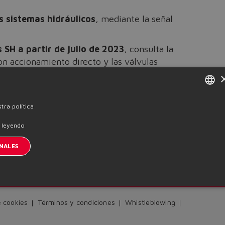
s sistemas hidráulicos
, mediante la señal
SH a partir de julio de 2023
, consulta la
on accionamiento directo y las válvulas
ENGLISH
tra política
ITALIAN
 leyendo
Previous News
GERMAN
NALES
SPANISH
nscription à la newsletter
FRENCH
CHINESE
e cookies
Términos y condiciones
Whistleblowing