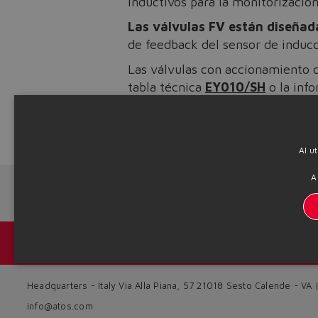
inductivos para la monitorización
Las válvulas FV están diseñad
de feedback del sensor de inducc
Las válvulas con accionamiento 
tabla técnica
EY010/SH
o la info
SDPHE/FV accionadas mediante pi
Source: NW23-73
Al u
A
Next News
Catálogos y folletos
Headquarters - Italy Via Alla Piana, 57 21018 Sesto Calende - VA
info@atos.com