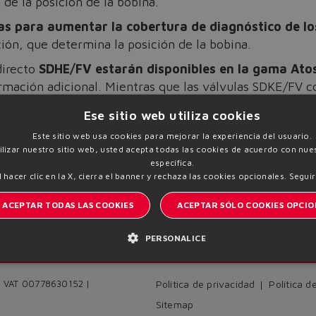
 de la posición de la bobina.
as para aumentar la cobertura de diagnóstico de lo
ión, que determina la posición de la bobina.
directo
SDHE/FV estarán disponibles en la gama Atos 
rmación adicional. Mientras que las válvulas SDKE/FV c
loto lo estarán en el cuarto trimestre de 2023.
Ese sitio web utiliza cookies
Este sitio web usa cookies para mejorar la experiencia del usuario.
tilizar nuestro sitio web, usted acepta todas las cookies de acuerdo con nues
específica.
l hacer clic en la X, cierra el banner y rechaza las cookies opcionales.
Seguir
ACEPTAR TODAS LAS COOKIES
ACEPTAR SÓLO COOKIES OPCIO
PERSONALICE
I
Manténgase informado del mundo Atos
 | VAT 00778630152 |
Política de privacidad
Política d
Sitemap