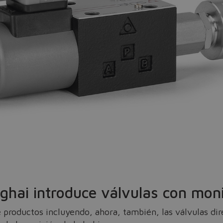
Do you want to leave the configurator?
The running selection will be lost.
Yes
No
hai introduce válvulas con monit
productos incluyendo, ahora, también, las válvulas di