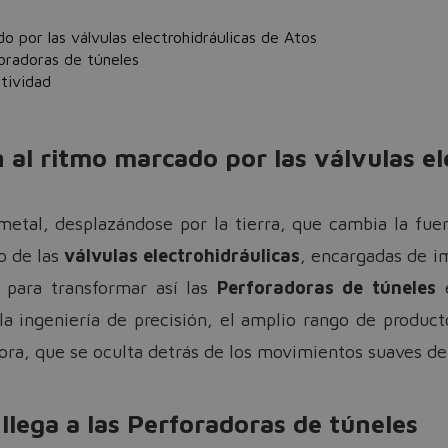
o por las válvulas electrohidráulicas de Atos
foradoras de túneles
ctividad
 al ritmo marcado por las válvulas el
metal, desplazándose por la tierra, que cambia la fuer
Do you want to leave the configurator?
mo de las
válvulas electrohidráulicas
, encargadas de i
The running selection will be lost.
, para transformar así las
Perforadoras de túneles
e
ingeniería de precisión, el amplio rango de productos
Yes
No
sora, que se oculta detrás de los movimientos suaves de
llega a las Perforadoras de túneles