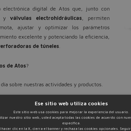
a electrónica digital de Atos que, junto con
os y
válvulas electrohidráulicas
, permiten
emota, ajustar y optimizar los parámetros
imiento excelente y potenciando la eficiencia,
erforadoras de túneles
.
os de Atos
?
 día sobre nuestras actividades y productos.
Ese sitio web utiliza cookies
tículo completo
Descargar el art
Este sitio web usa cookies para mejorar la experiencia del usuario.
tilizar nuestro sitio web, usted acepta todas las cookies de acuerdo con nues
específica.
l hacer clic en la X, cierra el banner y rechaza las cookies opcionales.
Seguir