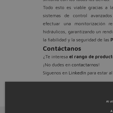
Todo esto es viable gracias a l
sistemas de control avanzad
efectuar una monitorización r
hidráulicos, garantizando un rend
la fiabilidad y la seguridad de las
P
Contáctanos
¿Te interesa
el rango de product
¡No dudes en
contactarnos
!
Síguenos en
LinkedIn
para estar al
Descargar el ar
Source: PR12
Al u
A