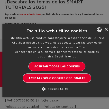
¡Descubra los temas de los SMART
TUTORIALS 2025!
Aprenda a
sacar el máximo
partido de las herramientas y funcionalidades
de Atos.
Visita
atos.com/videos
×
Ese sitio web utiliza cookies
Source: NW25-136
Este sitio web usa cookies para mejorar la experiencia del usuario.
Al utilizar nuestro sitio web, usted acepta todas las cookies de
ENGLISH
Next News
Previous News
acuerdo con nuestra política específica.
ITALIAN
Al hacer clic en la X, cierra el banner y rechaza las cookies
opcionales.
Seguir leyendo
GERMAN
Catálogos y folletos
ACEPTAR TODAS LAS COOKIES
SPANISH
Manténgase informado del mundo Atos
FRENCH
ACEPTAR SÓLO COOKIES OPCIONALES
Inscription à la newsletter
CHINESE
PERSONALICE
Headquarters - Italy Via Alla Piana, 57 21018 Sesto Calende - VA
| VAT 00778630152 | info@atos.com
Política de privacidad
Política de cookies