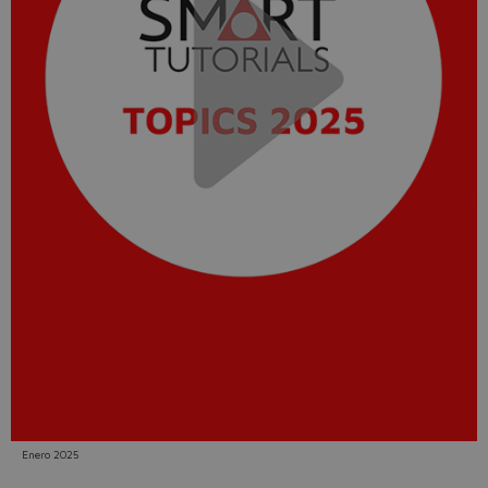
Do you want to leave the
configurator?
The running selection will be
lost.
Yes
No
Enero 2025