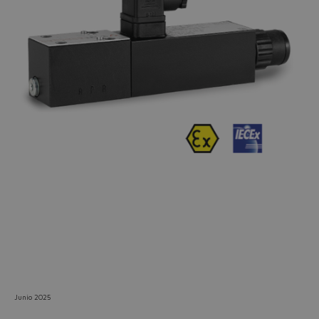
Do you want to leave the
configurator?
The running selection will be
lost.
Yes
No
Junio 2025