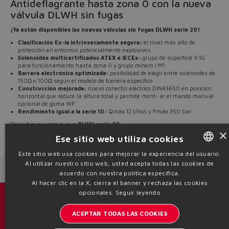
Antideflagrante hasta zona 0 con la nueva
válvula DLWH sin fugas
¡Ya están disponibles las nuevas válvulas sin fugas DLWH serie 20!
Clasificación Ex-ia intrínsecamente segura:
el nivel más alto de
protección en entornos potencialmente explosivos
Solenoides multicertificados ATEX e IECEx:
grupo de superficie II 1G
para funcionamiento hasta zona 0 y grupo minero I M1
Barrera electrónica optimizada:
posibilidad de elegir entre solenoides de
150Ω o 100Ω según el modelo de barrera específico
Construcción mejorada:
nuevo conector eléctrico DIN43650 en posición
horizontal que reduce la altura total y permite mont- ar el mando manual
opcional de goma WP
Rendimiento igual a la serie 10:
Qmáx 12 l/min y Pmáx 350 bar
Descubre nuestra nueva
DLWH serie 20
.
×
Ese sitio web utiliza cookies
Source: NW25-150
Este sitio web usa cookies para mejorar la experiencia del usuario.
Al utilizar nuestro sitio web, usted acepta todas las cookies de
ENGLISH
Next News
Previous News
acuerdo con nuestra política específica.
ITALIAN
Al hacer clic en la X, cierra el banner y rechaza las cookies
opcionales.
Seguir leyendo
GERMAN
Catálogos y folletos
ACEPTAR TODAS LAS COOKIES
SPANISH
Manténgase informado del mundo Atos