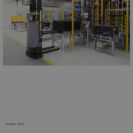
Do you want to leave the
configurator?
The running selection will be
lost.
Yes
No
October 2022