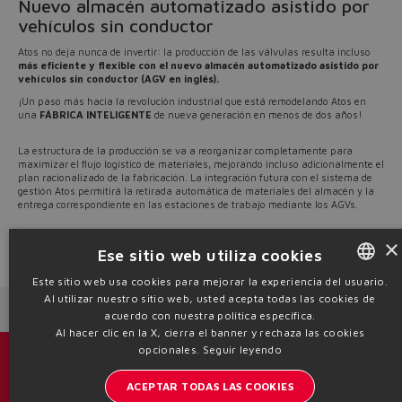
Nuevo almacén automatizado asistido por
vehículos sin conductor
Atos no deja nunca de invertir: la producción de las válvulas resulta incluso
más eficiente y flexible con el nuevo almacén automatizado asistido por
vehículos sin conductor (AGV en inglés).
¡Un paso más hacia la revolución industrial que está remodelando Atos en
una
FÁBRICA INTELIGENTE
de nueva generación en menos de dos años!
La estructura de la producción se va a reorganizar completamente para
maximizar el flujo logístico de materiales, mejorando incluso adicionalmente el
plan racionalizado de la fabricación. La integración futura con el sistema de
gestión Atos permitirá la retirada automática de materiales del almacén y la
entrega correspondiente en las estaciones de trabajo mediante los AGVs.
×
Ese sitio web utiliza cookies
Source: NW22-31
Este sitio web usa cookies para mejorar la experiencia del usuario.
Al utilizar nuestro sitio web, usted acepta todas las cookies de
ENGLISH
Next News
Previous News
acuerdo con nuestra política específica.
ITALIAN
Al hacer clic en la X, cierra el banner y rechaza las cookies
opcionales.
Seguir leyendo
GERMAN
Catálogos y folletos
ACEPTAR TODAS LAS COOKIES
SPANISH