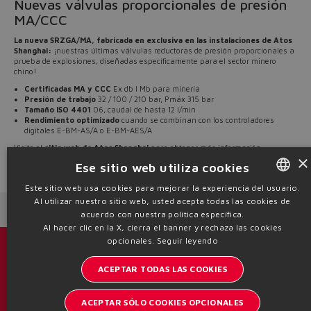
Nuevas válvulas proporcionales de presión
MA/CCC
La nueva SRZGA/MA, fabricada en exclusiva en las instalaciones de Atos
Shanghai:
¡nuestras últimas válvulas reductoras de presión proporcionales a
prueba de explosiones, diseñadas específicamente para el sector minero
chino!
Certificadas MA y CCC
Ex db I Mb para minería
Presión de trabajo
32 / 100 / 210 bar, Pmáx 315 bar
Tamaño ISO 4401
06, caudal de hasta 12 l/min
Rendimiento optimizado
cuando se combinan con los controladores
digitales E-BM-AS/A o E-BM-AES/A
Visite el
sitio web de Atos Shanghai
para obtener más información.
×
Ese sitio web utiliza cookies
Source: NW26-180
Este sitio web usa cookies para mejorar la experiencia del usuario.
Al utilizar nuestro sitio web, usted acepta todas las cookies de
ENGLISH
Next News
Previous News
acuerdo con nuestra política específica.
ITALIAN
Al hacer clic en la X, cierra el banner y rechaza las cookies
opcionales.
Seguir leyendo
GERMAN
Catálogos y folletos
ACEPTAR TODAS LAS COOKIES
SPANISH
Manténgase informado del mundo Atos
FRENCH
ACEPTAR SÓLO COOKIES OPCIONALES
Inscription à la newsletter