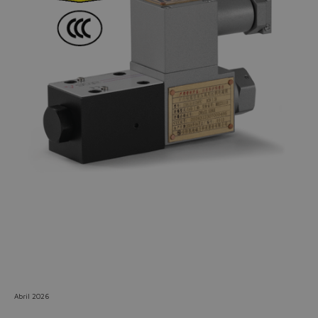
Do you want to leave the
configurator?
The running selection will be
lost.
Yes
No
Abril 2026