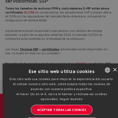
servobombas SSP
Todos los tamaños de motores PPM y controladores D-MP están ahora
certificados
UL/CSA
En consecuencia, las servobombas SSP cumplen ahora
al 100% con las regulaciones del mercado Norte-Americano, incluyendo la
configuración de bomba doble!
Inicialmente estarán disponibles bajo petición, con tiempos de entrega
estándar; a partir de la segunda mitad del 2025, el marcado UL/CSA se
introducirá como estándar en la totalidad de la producción.
Las Hojas
Técnicas SSP
y
certificados
actualizados están disponibles on-
line, no dudes en reservar tus unidades!
Descubre todo el potencial de las servobombas
SMART
, ver el
video SSP
×
Ese sitio web utiliza cookies
Source: NW24-133
Este sitio web usa cookies para mejorar la experiencia del usuario.
Al utilizar nuestro sitio web, usted acepta todas las cookies de
ENGLISH
Next News
Previous News
acuerdo con nuestra política específica.
ITALIAN
Al hacer clic en la X, cierra el banner y rechaza las cookies
opcionales.
Seguir leyendo
GERMAN
Catálogos y folletos
ACEPTAR TODAS LAS COOKIES
SPANISH
Manténgase informado del mundo Atos