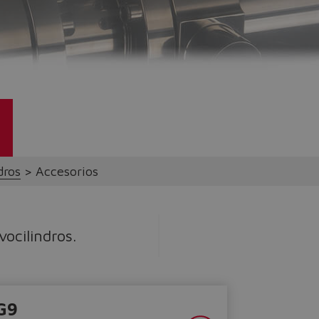
Do you want to leave the configurator?
The running selection will be lost.
Yes
No
dros
Accesorios
vocilindros.
G9