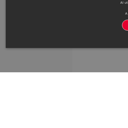
Al u
A