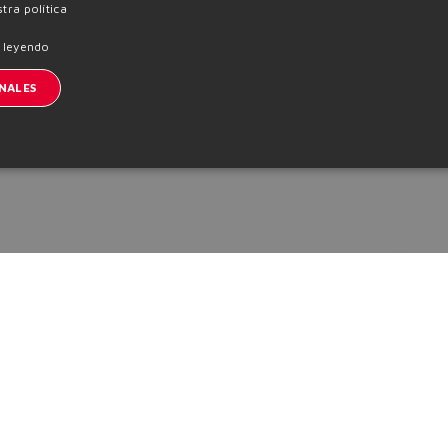
ENGLISH
tra política
ITALIAN
 leyendo
GERMAN
NALES
SPANISH
FRENCH
CHINESE