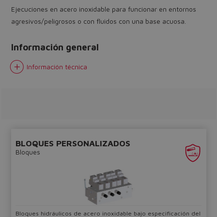
Ejecuciones en acero inoxidable para funcionar en entornos
agresivos/peligrosos o con fluidos con una base acuosa.
Información general
Do you want to leave the
Información técnica
configurator?
The running selection will be
lost.
Yes
No
BLOQUES PERSONALIZADOS
Bloques
Bloques hidráulicos de acero inoxidable bajo especificación del