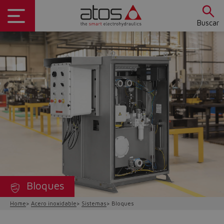
Buscar
Bloques
Home
Acero inoxidable
Sistemas
Bloques