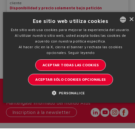
cliente
Disponibilidad y precio solamente bajo petición
×
Qmax
Pmax
Ese sitio web utiliza cookies
bajo pedido
bajo pedido
Este sitio web usa cookies para mejorar la experiencia del usuario.
Tabla
TMW100
Al utilizar nuestro sitio web, usted acepta todas las cookies de
ENGLISH
acuerdo con nuestra política específica.
ITALIAN
Al hacer clic en la X, cierra el banner y rechaza las cookies
Información técnica
opcionales.
Seguir leyendo
GERMAN
ACEPTAR TODAS LAS COOKIES
SPANISH
FRENCH
ACEPTAR SÓLO COOKIES OPCIONALES
CHINESE
Catálogos y folletos
PERSONALICE
Manténgase informado del mundo Atos
Inscription à la newsletter
Headquarters - Italy Via Alla Piana, 57 21018 Sesto Calende - VA