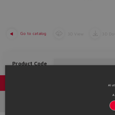
Go to catalog
3D View
3D Do
Product Code
Catálogos y folletos
Al u
A
Headquarters - Italy Via Alla Piana, 57 21018 Sesto Calende - VA
info@atos.com