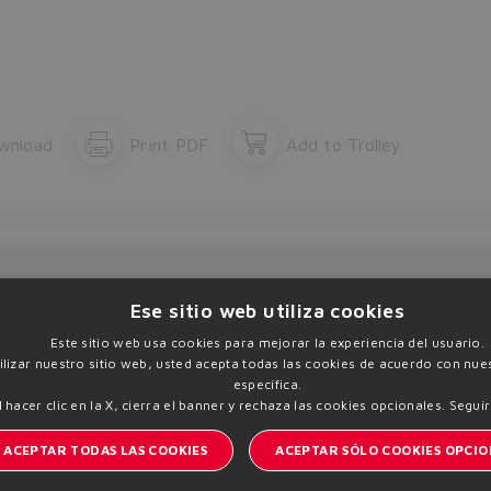
The running selection will be lost.
Yes
No
wnload
Print PDF
Add to Trolley
Ese sitio web utiliza cookies
Este sitio web usa cookies para mejorar la experiencia del usuario.
I
Manténgase informado del mundo Atos
tilizar nuestro sitio web, usted acepta todas las cookies de acuerdo con nues
específica.
l hacer clic en la X, cierra el banner y rechaza las cookies opcionales.
Seguir
 | VAT 00778630152 |
Política de privacidad
Política d
ACEPTAR TODAS LAS COOKIES
ACEPTAR SÓLO COOKIES OPCIO
Sitemap