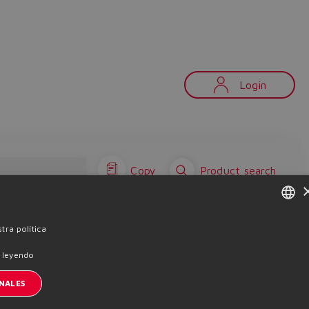
Login
Copy
Product search
nscription à la newsletter
ENGLISH
tra política
ITALIAN
 leyendo
e cookies
Términos y condiciones
Whistleblowing
GERMAN
NALES
SPANISH