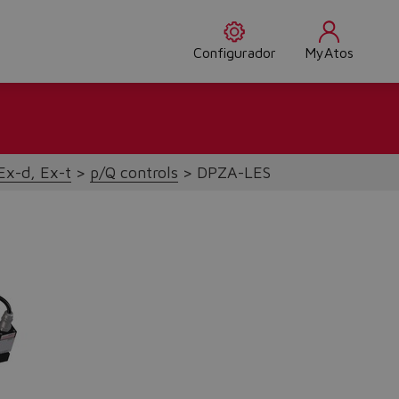
Configurador
MyAtos
Ex-d, Ex-t
p/Q controls
DPZA-LES
Do you want to leave the configurator?