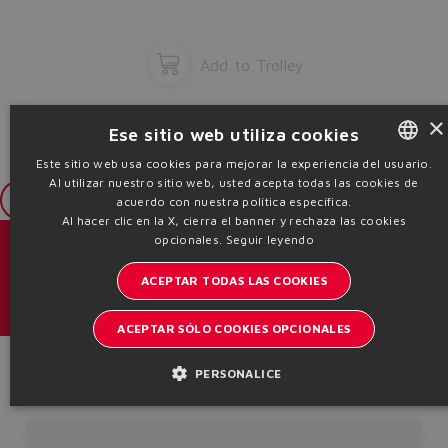
Add to Trolley
×
Ese sitio web utiliza cookies
Este sitio web usa cookies para mejorar la experiencia del usuario.
Al utilizar nuestro sitio web, usted acepta todas las cookies de
ENGLISH
Login
acuerdo con nuestra política específica.
ITALIAN
Al hacer clic en la X, cierra el banner y rechaza las cookies
opcionales.
Seguir leyendo
GERMAN
Catálogos y folletos
ACEPTAR TODAS LAS COOKIES
SPANISH
Manténgase informado del mundo Atos
FRENCH
ACEPTAR SÓLO COOKIES OPCIONALES
Inscription à la newsletter
CHINESE
Product Code
PERSONALICE
Headquarters - Italy Via Alla Piana, 57 21018 Sesto Calende - VA |
VAT 00778630152 | info@atos.com
Política de privacidad
Política de cookies