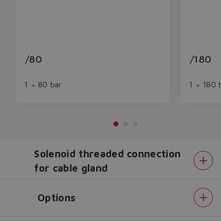
/80
/180
1 ÷ 80 bar
1 ÷ 180 
Solenoid threaded connection
for cable gland
Do you want to leave the
configurator?
Options
The running selection will be