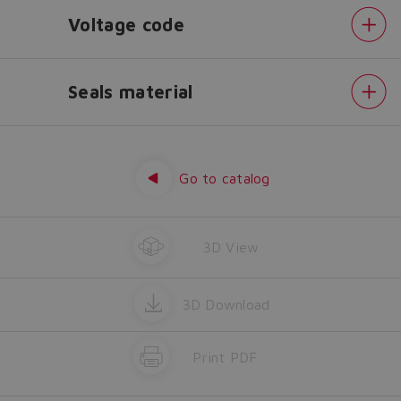
lost.
Voltage code
Yes
No
Seals material
Max
regulated
pressure
Solenoid
Go to catalog
threaded
connection
for
cable
gland
3D View
Options
Voltage
code
Seals
material
3D Download
Print PDF