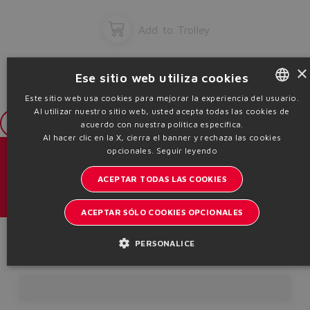
Add to Trolley
×
Ese sitio web utiliza cookies
Este sitio web usa cookies para mejorar la experiencia del usuario.
Al utilizar nuestro sitio web, usted acepta todas las cookies de
ENGLISH
Login
acuerdo con nuestra política específica.
ITALIAN
Al hacer clic en la X, cierra el banner y rechaza las cookies
opcionales.
Seguir leyendo
GERMAN
Catálogos y folletos
ACEPTAR TODAS LAS COOKIES
SPANISH
Manténgase informado del mundo Atos
FRENCH
ACEPTAR SÓLO COOKIES OPCIONALES
Inscription à la newsletter
CHINESE
Product Code
PERSONALICE
Headquarters - Italy Via Alla Piana, 57 21018 Sesto Calende - VA |
VAT 00778630152 | info@atos.com
Política de privacidad
Política de cookies
Términos y condiciones
Whistleblowing
Sitemap