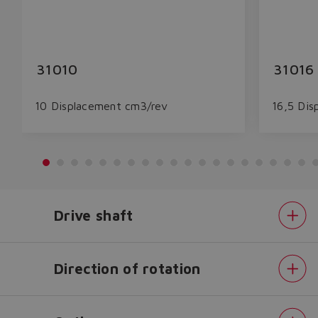
31010
31016
10 Displacement cm3/rev
16,5 Dis
Drive shaft
Do you want to leave the
Direction of rotation
configurator?
The running selection will be
lost.