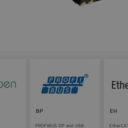
Do you want to leave the configurator?
The running selection will be lost.
Yes
No
BP
EH
B
PROFIBUS DP and USB
EtherCA