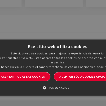
Ese sitio web utiliza cookies
Este sitio web usa cookies para mejorar la experiencia del usuario.
tilizar nuestro sitio web, usted acepta todas las cookies de acuerdo con nues
específica.
load
Print PDF
Add to Trolley
l hacer clic en la X, cierra el banner y rechaza las cookies opcionales.
Seguir
ACEPTAR TODAS LAS COOKIES
ACEPTAR SÓLO COOKIES OPCIO
PERSONALICE
Manténgase informado del mundo Atos
| VAT 00778630152 |
Política de privacidad
Política d