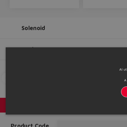
Solenoid
Options
Communication
Solenoid
Al u
Options
Go to catalog
3D View
3D Down
A
Catálogos y folletos
Headquarters - Italy Via Alla Piana, 57 21018 Sesto Calende - VA 
Product Code