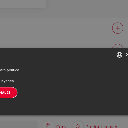
ENGLISH
tra política
Login
ITALIAN
 leyendo
GERMAN
NALES
SPANISH
Inscription à la newsletter
FRENCH
CHINESE
e cookies
Términos y condiciones
Whistleblowing
Copy
Product search