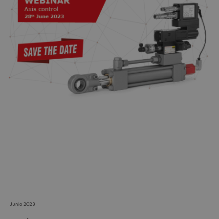
Do you want to leave the
configurator?
The running selection will be
lost.
Yes
No
Junio 2023