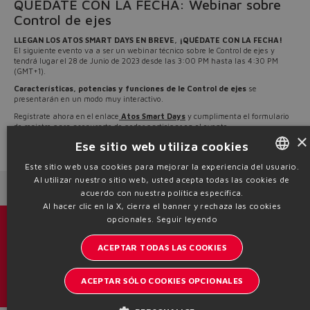
QUÉDATE CON LA FECHA: Webinar sobre
Control de ejes
LLEGAN LOS ATOS SMART DAYS EN BREVE, ¡QUÉDATE CON LA FECHA!
El siguiente evento va a ser un webinar técnico sobre le Control de ejes y
tendrá lugar el 28 de Junio de 2023 desde las 3:00 PM hasta las 4:30 PM
(GMT+1).
Características, potencias y funciones de le Control de ejes
se
presentarán en un modo muy interactivo.
Regístrate ahora en el enlace
Atos Smart Days
y cumplimenta el formulario
de registro para asegurarte de poder participar en el evento.
×
Ese sitio web utiliza cookies
Source: NW23-69
Este sitio web usa cookies para mejorar la experiencia del usuario.
Al utilizar nuestro sitio web, usted acepta todas las cookies de
ENGLISH
Next News
Previous News
acuerdo con nuestra política específica.
ITALIAN
Al hacer clic en la X, cierra el banner y rechaza las cookies
opcionales.
Seguir leyendo
GERMAN
Catálogos y folletos
ACEPTAR TODAS LAS COOKIES
SPANISH
Manténgase informado del mundo Atos
FRENCH
ACEPTAR SÓLO COOKIES OPCIONALES
Inscription à la newsletter
CHINESE