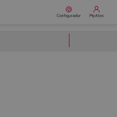
Configurador
MyAtos
Do you want to leave the configurator?