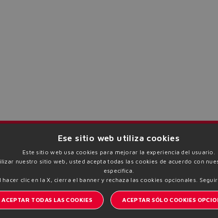
The running selection will be lost.
Yes
No
I
Manténgase informado del mundo Atos
Ese sitio web utiliza cookies
Este sitio web usa cookies para mejorar la experiencia del usuario.
tilizar nuestro sitio web, usted acepta todas las cookies de acuerdo con nues
 | VAT 00778630152 |
Política de privacidad
Política d
específica.
Sitemap
l hacer clic en la X, cierra el banner y rechaza las cookies opcionales.
Seguir
ACEPTAR TODAS LAS COOKIES
ACEPTAR SÓLO COOKIES OPCIO