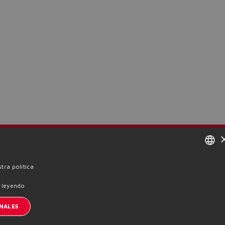
nscription à la newsletter
ENGLISH
tra política
e cookies
Términos y condiciones
Whistleblowing
ITALIAN
 leyendo
GERMAN
NALES
SPANISH