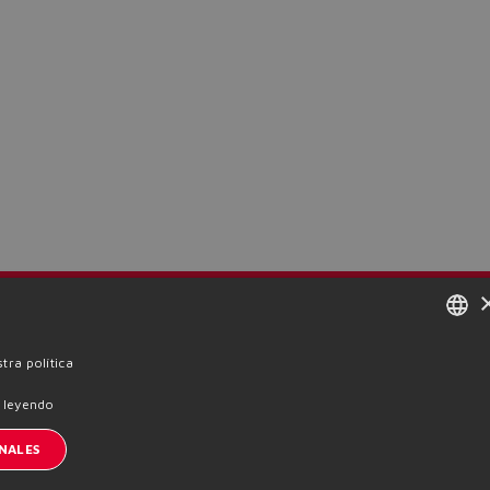
nscription à la newsletter
ENGLISH
tra política
e cookies
Términos y condiciones
Whistleblowing
ITALIAN
 leyendo
GERMAN
NALES
SPANISH