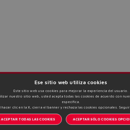
The running selection will be lost.
Yes
No
I
Manténgase informado del mundo Atos
Ese sitio web utiliza cookies
Este sitio web usa cookies para mejorar la experiencia del usuario.
tilizar nuestro sitio web, usted acepta todas las cookies de acuerdo con nues
 | VAT 00778630152 |
Política de privacidad
Política d
específica.
Sitemap
l hacer clic en la X, cierra el banner y rechaza las cookies opcionales.
Seguir
ACEPTAR TODAS LAS COOKIES
ACEPTAR SÓLO COOKIES OPCIO