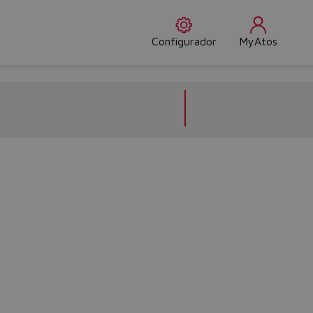
Configurador
MyAtos
Do you want to leave the configurator?