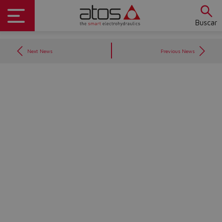
Buscar
Next News
Previous News
Do you want to leave the
configurator?
The running selection will be
lost.