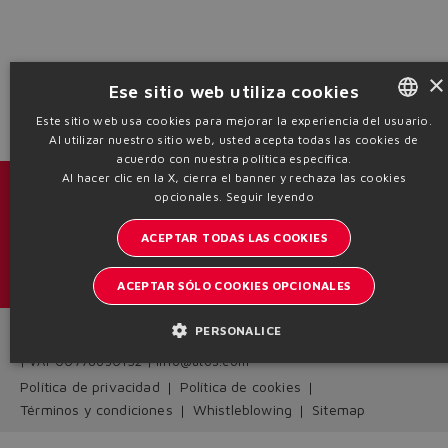
Yes
No
×
Ese sitio web utiliza cookies
Este sitio web usa cookies para mejorar la experiencia del usuario.
Al utilizar nuestro sitio web, usted acepta todas las cookies de
ENGLISH
acuerdo con nuestra política específica.
ITALIAN
Al hacer clic en la X, cierra el banner y rechaza las cookies
Catálogos y folletos
opcionales.
Seguir leyendo
GERMAN
ACEPTAR TODAS LAS COOKIES
Manténgase informado del mundo Atos
SPANISH
Inscription à la newsletter
FRENCH
ACEPTAR SÓLO COOKIES OPCIONALES
CHINESE
PERSONALICE
Headquarters - Italy Via Alla Piana, 57 21018 Sesto Calende - VA
| VAT 00778630152 | info@atos.com
Política de privacidad
Política de cookies
Términos y condiciones
Whistleblowing
Sitemap