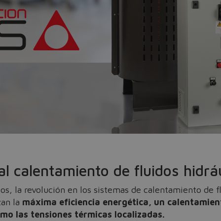
Do you want to leave the configurator?
The running selection will be lost.
Yes
No
al calentamiento de fluidos hidrá
s, la revolución en los sistemas de calentamiento de fl
zan la
máxima eficiencia energética, un calentamient
imo las tensiones térmicas localizadas.