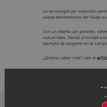
La tecnología por inducción perm
sobrecalentamiento del fluido en
Con un diseño con patente, sobre
industriales. Dando prioridad a l
ejemplo de progreso en el campo 
¿Quieres saber más? Lee el
artí
Descubre todas nuestras solu
Source: NW24-120
Al u
A
Next News