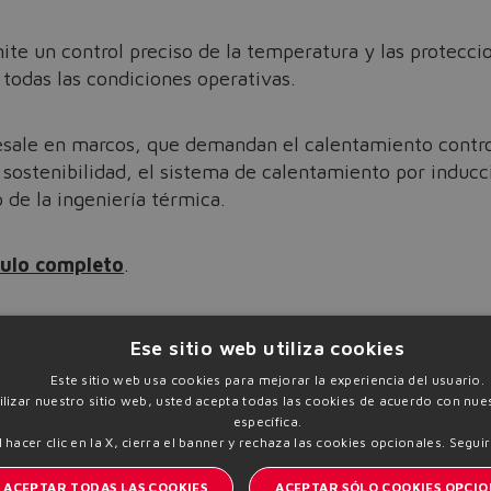
ite un control preciso de la temperatura y las proteccio
 todas las condiciones operativas.
sale en marcos, que demandan el calentamiento control
a sostenibilidad, el sistema de calentamiento por induc
de la ingeniería térmica.
culo completo
.
ciones innovadoras de
ahorro energético
en
www.at
Ese sitio web utiliza cookies
Este sitio web usa cookies para mejorar la experiencia del usuario.
tilizar nuestro sitio web, usted acepta todas las cookies de acuerdo con nues
específica.
l hacer clic en la X, cierra el banner y rechaza las cookies opcionales.
Seguir
ACEPTAR TODAS LAS COOKIES
ACEPTAR SÓLO COOKIES OPCIO