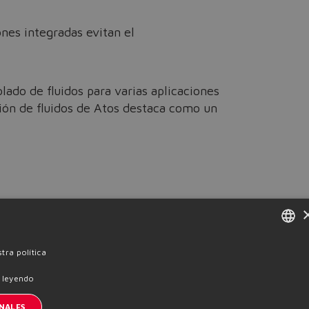
nes integradas evitan el
ado de fluidos para varias aplicaciones
ción de fluidos de Atos destaca como un
osinduction.com
.
ENGLISH
tra política
ITALIAN
 leyendo
Previous News
GERMAN
NALES