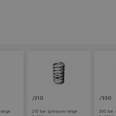
Do you want to leave the configurator?
The running selection will be lost.
Yes
No
/210
/350
 range
210 bar (pressure range
350 bar 