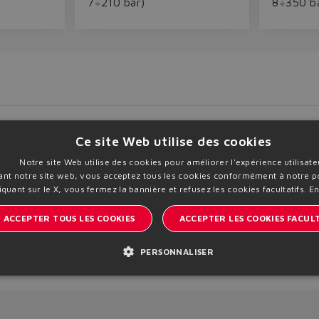
7÷210 bar)
8÷350 ba
Ce site Web utilise des cookies
Notre site Web utilise des cookies pour améliorer l'expérience utilisate
sant notre site web, vous acceptez tous les cookies conformément à notre po
iquant sur le X, vous fermez la bannière et refusez les cookies facultatifs.
En
load
Print PDF
Add to Trolley
ACCEPTER TOUS LES COOKIES
ACCEPTER LES COOKIES FACULT
PERSONNALISER
Restez informé sur le monde d'Atos
 | VAT 00778630152 | info@atos.com
Politique de confidentialité