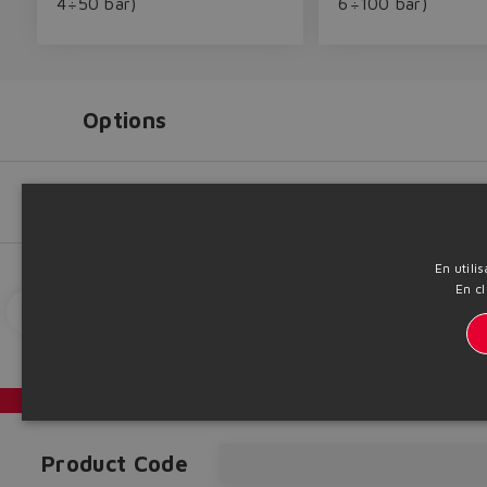
4÷50 bar)
6÷100 bar)
Options
Seals material
Setting
En utili
Options
En cl
Seals
Go to catalog
3D View
3D Down
material
Catalogues et brochures
Product Code
Headquarters - Italy Via Alla Piana, 57 21018 Sesto Calende - VA