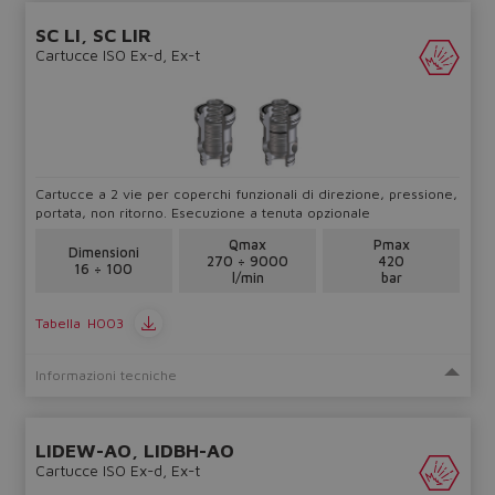
SC LI, SC LIR
Yes
No
Cartucce ISO Ex-d, Ex-t
Cartucce a 2 vie per coperchi funzionali di direzione, pressione,
portata, non ritorno. Esecuzione a tenuta opzionale
Qmax
Pmax
Dimensioni
270 ÷ 9000
420
16 ÷ 100
l/min
bar
Tabella
H003
Informazioni tecniche
LIDEW-AO, LIDBH-AO
Cartucce ISO Ex-d, Ex-t