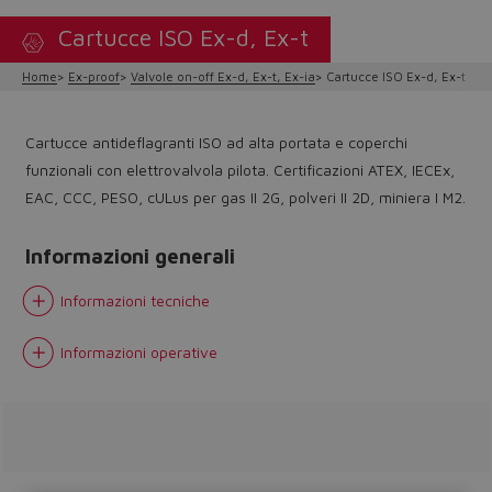
Cartucce ISO Ex-d, Ex-t
Home
Ex-proof
Valvole on-off Ex-d, Ex-t, Ex-ia
Cartucce ISO Ex-d, Ex-t
Cartucce antideflagranti ISO ad alta portata e coperchi
funzionali con elettrovalvola pilota. Certificazioni ATEX, IECEx,
EAC, CCC, PESO, cULus per gas II 2G, polveri II 2D, miniera I M2.
Informazioni generali
Informazioni tecniche
Informazioni operative
Do you want to leave the
configurator?
The running selection will be
lost.