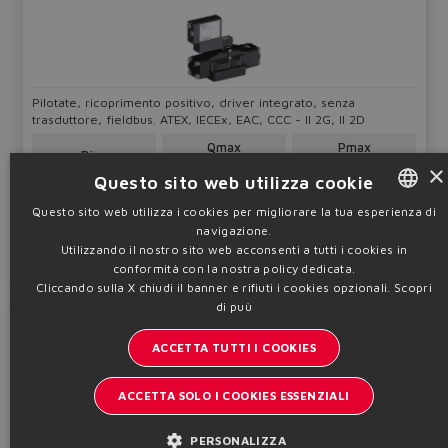
Pilotate, ricoprimento positivo, driver integrato, senza
trasduttore, fieldbus. ATEX, IECEx, EAC, CCC - II 2G, II 2D
Qmax
Pmax
Dim.
180 ÷ 1500
350
×
10 ÷ 32
l/min
bar
Questo sito web utilizza cookie
Questo sito web utilizza i cookies per migliorare la tua esperienza di
Tabella
FX210
Configura
navigazione.
ENGLISH
Utilizzando il nostro sito web acconsenti a tutti i cookies in
ITALIAN
Informazioni tecniche
conformità con la nostra policy dedicata.
Cliccando sulla X chiudi il banner e rifiuti i cookies opzionali.
Scopri
GERMAN
di puù
DPZA-A
SPANISH
ACCETTA TUTTI I COOKIES
Valvole direzionali
FRENCH
ACCETTA SOLO I COOKIES ESSENZIALI
CHINESE
PERSONALIZZA