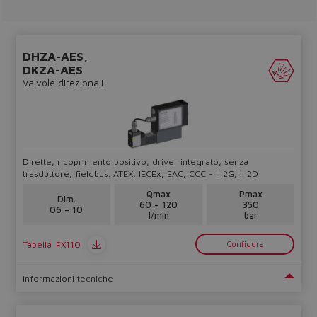
The running selection will be
lost.
DHZA-AES,
DKZA-AES
Yes
No
Valvole direzionali
Dirette, ricoprimento positivo, driver integrato, senza
trasduttore, fieldbus. ATEX, IECEx, EAC, CCC - II 2G, II 2D
Qmax
Pmax
Dim.
60 ÷ 120
350
06 ÷ 10
l/min
bar
Tabella
FX110
Configura
Informazioni tecniche