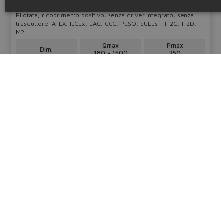
Pilotate, ricoprimento positivo, senza driver integrato, senza
trasduttore. ATEX, IECEx, EAC, CCC, PESO, cULus - II 2G, II 2D, I
M2
Qmax
Pmax
Dim.
180 ÷ 1500
350
10 ÷ 32
l/min
bar
Tabella
FX200
Configura
Informazioni tecniche
Cataloghi & brochure
Resta aggiornato sul mondo Atos
Iscrizione newsletter