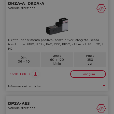
DHZA-A, DKZA-A
Valvole direzionali
Dirette, ricoprimento positivo, senza driver integrato, senza
trasduttore. ATEX, IECEx, EAC, CCC, PESO, cULus - II 2G, II 2D, I
M2
Qmax
Pmax
Dim.
60 ÷ 120
350
06 ÷ 10
l/min
bar
Tabella
FX100
Configura
Informazioni tecniche
DPZA-AES
Valvole direzionali