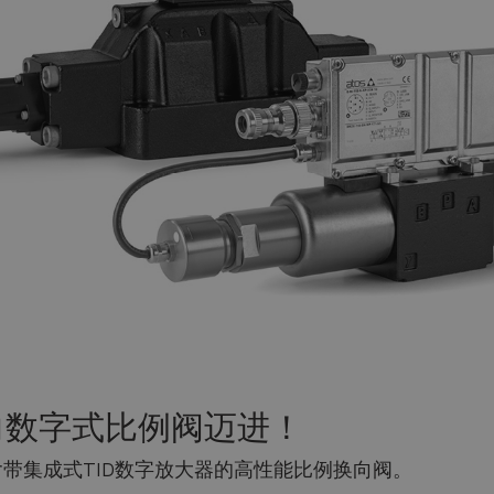
Do you want to leave the configurator?
The running selection will be lost.
Yes
No
围向数字式比例阀迈进！
含带集成式TID数字放大器的高性能比例换向阀。