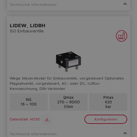
Technische Informationen
Yes
No
LIDEW, LIDBH
ISO Einbauventile
Wege Steuerdeckel für Einbauventile, vorgesteuert Optionales
Magnetventil, vorgesteuert, AC- oder DC, cURus-
Kennzeichnung. DIN-Verbinder
Qmax
Pmax
NG
270 ÷ 9000
420
16 ÷ 100
l/min
bar
Datenblatt
H030
Konfigurieren
Technische Informationen