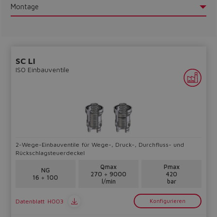
Montage
SC LI
ISO Einbauventile
2-Wege-Einbauventile für Wege-, Druck-, Durchfluss- und
Rückschlagsteuerdeckel
Do you want to leave the
Qmax
Pmax
NG
270 ÷ 9000
420
configurator?
16 ÷ 100
l/min
bar
The running selection will be
Datenblatt
H003
Konfigurieren
lost.