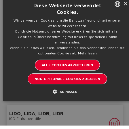
LIDD
×
Diese Webseite verwendet
ISO Einbauventile
Cookies.
ENGLISH
Wir verwenden Cookies, um die Benutzerfreundlichkeit unserer
Website zu verbessern.
ITALIAN
Durch die Nutzung unserer Website erklären Sie sich mit allen
Cookies in Übereinstimmung mit unserer speziellen Politik
GERMAN
einverstanden.
Wenn Sie auf das X klicken, schließen Sie das Banner und lehnen die
SPANISH
Steuerdeckel für die Durchflusskontrolle mit Hubbegrenzer
optionalen Cookies ab.
Mehr lesen
FRENCH
Qmax
Pmax
NG
270 ÷ 4000
420
ALLE COOKIES AKZEPTIEREN
16 ÷ 63
l/min
bar
CHINESE
NUR OPTIONALE COOKIES ZULASSEN
Datenblatt
H020
Konfigurieren
ANPASSEN
Technische Informationen
LIDO, LIDA, LIDB, LIDR
ISO Einbauventile