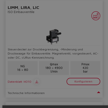
LIMM, LIRA, LIC
ISO Einbauventile
Steuerdeckel zur Druckbegrenzung, -Minderung und
Druckwaage für Einbauventile. Magnetventil, vorgesteuert, AC-
oder DC, cURus-Kennzeichnung.
Qmax
Pmax
NG
180 ÷ 4900
420
16 ÷ 80
l/min
bar
Datenblatt
H010
Konfigurieren
Technische Informationen