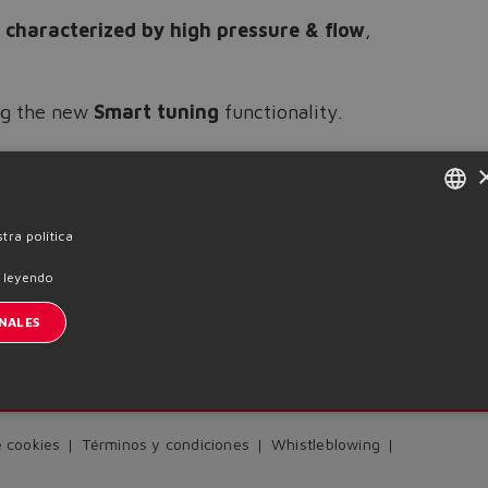
 characterized by high pressure & flow
,
ing the new
Smart tuning
functionality.
ENGLISH
tra política
ITALIAN
 leyendo
Previous News
GERMAN
NALES
SPANISH
nscription à la newsletter
FRENCH
CHINESE
e cookies
Términos y condiciones
Whistleblowing