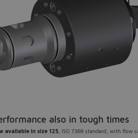
Do you want to leave the configurator?
The running selection will be lost.
Yes
No
erformance also in tough times
 available in size 125
, ISO 7368 standard, with flow c