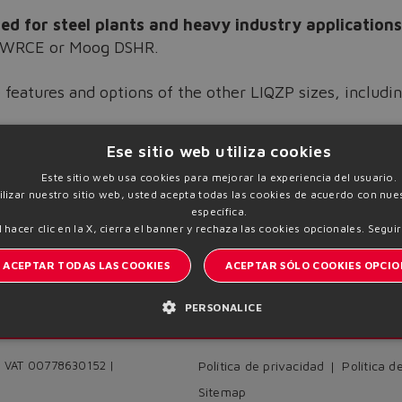
ed for steel plants and heavy industry applications
 2WRCE or Moog DSHR.
 features and options of the other LIQZP sizes, includ
r additional information
Ese sitio web utiliza cookies
Este sitio web usa cookies para mejorar la experiencia del usuario.
tilizar nuestro sitio web, usted acepta todas las cookies de acuerdo con nues
específica.
l hacer clic en la X, cierra el banner y rechaza las cookies opcionales.
Seguir
ACEPTAR TODAS LAS COOKIES
ACEPTAR SÓLO COOKIES OPCIO
PERSONALICE
I
Manténgase informado del mundo Atos
 | VAT 00778630152 |
Política de privacidad
Política d
Sitemap