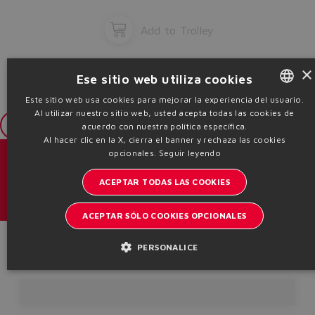
Add to Trolley
×
Ese sitio web utiliza cookies
Este sitio web usa cookies para mejorar la experiencia del usuario.
Al utilizar nuestro sitio web, usted acepta todas las cookies de
ENGLISH
Login
acuerdo con nuestra política específica.
ITALIAN
Al hacer clic en la X, cierra el banner y rechaza las cookies
opcionales.
Seguir leyendo
GERMAN
Catálogos y folletos
ACEPTAR TODAS LAS COOKIES
SPANISH
Manténgase informado del mundo Atos
FRENCH
ACEPTAR SÓLO COOKIES OPCIONALES
Inscription à la newsletter
CHINESE
Product Code
PERSONALICE
Headquarters - Italy Via Alla Piana, 57 21018 Sesto Calende - VA |
VAT 00778630152 | info@atos.com
Política de privacidad
Política de cookies
Términos y condiciones
Whistleblowing
Sitemap