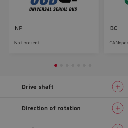
NP
BC
Not present
CANope
Drive shaft
Do you want to leave the
Direction of rotation
configurator?
The running selection will be
lost.