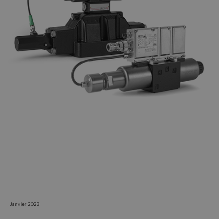
Do you want to leave the
configurator?
The running selection will be
lost.
Yes
No
Janvier 2023