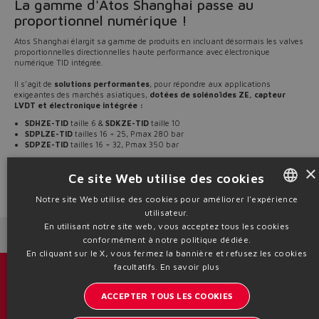
La gamme d'Atos Shanghai passe au
proportionnel numérique !
Atos Shanghai élargit sa gamme de produits en incluant désormais les valves
proportionnelles directionnelles haute performance avec électronique
numérique TID intégrée.
Il s’agit de
solutions performantes
, pour répondre aux applications
exigeantes des marchés asiatiques,
dotées de solénoïdes ZE, capteur
LVDT et électronique intégrée :
SDHZE-TID
taille 6 &
SDKZE-TID
taille 10
SDPLZE-TID
tailles 16 ÷ 25, Pmax 280 bar
SDPZE-TID
tailles 16 ÷ 32, Pmax 350 bar
Disponibles dans la gamme Atos SH à partir de mars 2023
, consultez les fiches
×
techniques
FS150/SH
,
FS155/SH
et
FS158/SH
pour plus d’informations.
Ce site Web utilise des cookies
Source: NW23-47
Notre site Web utilise des cookies pour améliorer l'expérience
utilisateur.
ENGLISH
En utilisant notre site web, vous acceptez tous les cookies
Next News
Previous News
ITALIAN
conformément à notre politique dédiée.
En cliquant sur le X, vous fermez la bannière et refusez les cookies
GERMAN
facultatifs.
En savoir plus
Catalogues et brochures
SPANISH
ACCEPTER TOUS LES COOKIES
Restez informé sur le monde d'Atos
FRENCH