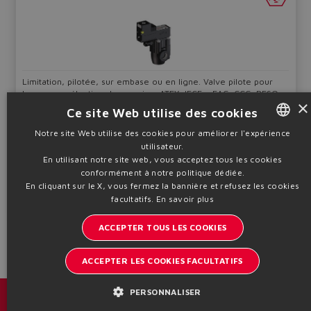
Limitation, pilotée, sur embase ou en ligne. Valve pilote pour
bypass ou sélection de pression. ATEX, IECEx, EAC, CCC, PESO,
×
cULus - II 2G, II 2D, I M2
Ce site Web utilise des cookies
Qmax
Pmax
Dim.
Notre site Web utilise des cookies pour améliorer l'expérience
200 ÷ 600
350
G 3/4'' ÷ 32
l/min
bar
utilisateur.
ENGLISH
En utilisant notre site web, vous acceptez tous les cookies
ITALIAN
conformément à notre politique dédiée.
Tableau
CX010
Configurer
En cliquant sur le X, vous fermez la bannière et refusez les cookies
GERMAN
facultatifs.
En savoir plus
Informations techniques
SPANISH
ACCEPTER TOUS LES COOKIES
FRENCH
ACCEPTER LES COOKIES FACULTATIFS
CHINESE
PERSONNALISER
Catalogues et brochures