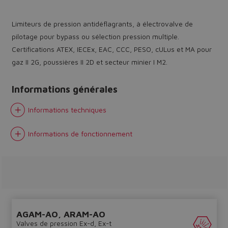
Limiteurs de pression antidéflagrants, à électrovalve de
pilotage pour bypass ou sélection pression multiple.
Certifications ATEX, IECEx, EAC, CCC, PESO, cULus et MA pour
gaz II 2G, poussières II 2D et secteur minier I M2.
Do you want to leave the
Informations générales
configurator?
Informations techniques
The running selection will be
lost.
Informations de fonctionnement
Yes
No
AGAM-AO, ARAM-AO
Valves de pression Ex-d, Ex-t