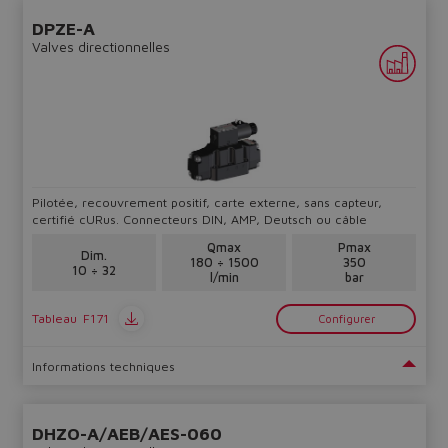
DPZE-A
Valves directionnelles
Pilotée, recouvrement positif, carte externe, sans capteur,
certifié cURus. Connecteurs DIN, AMP, Deutsch ou câble
Qmax
Pmax
Dim.
180 ÷ 1500
350
10 ÷ 32
l/min
bar
Tableau
F171
Configurer
Informations techniques
DHZO-A/AEB/AES-060