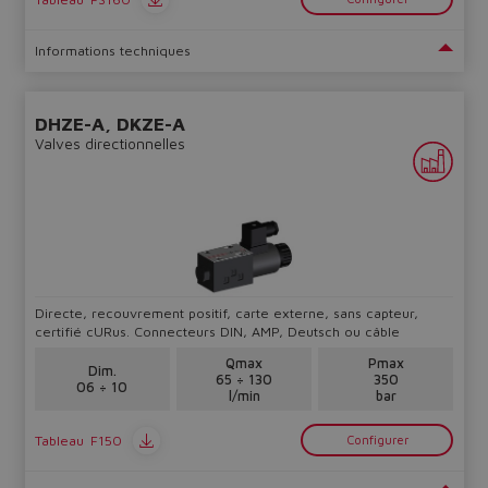
lost.
Informations techniques
Yes
No
DHZE-A, DKZE-A
Valves directionnelles
Directe, recouvrement positif, carte externe, sans capteur,
certifié cURus. Connecteurs DIN, AMP, Deutsch ou câble
Qmax
Pmax
Dim.
65 ÷ 130
350
06 ÷ 10
l/min
bar
Tableau
F150
Configurer