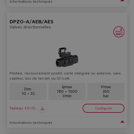
Informations techniques
DPZO-A/AEB/AES
Valves directionnelles
Pilotée, recouvrement positif, carte intégrée ou externe, sans
capteur, bus de terrain ou IO-Link
Qmax
Pmax
Dim.
180 ÷ 1500
350
10 ÷ 32
l/min
bar
Tableau
FS170
Configurer
Informations techniques