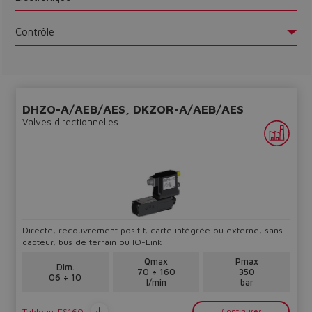
Contrôle
DHZO-A/AEB/AES, DKZOR-A/AEB/AES
Valves directionnelles
Directe, recouvrement positif, carte intégrée ou externe, sans
capteur, bus de terrain ou IO-Link
Do you want to leave the
Qmax
Pmax
Dim.
configurator?
70 ÷ 160
350
06 ÷ 10
l/min
bar
The running selection will be
Tableau
FS160
Configurer