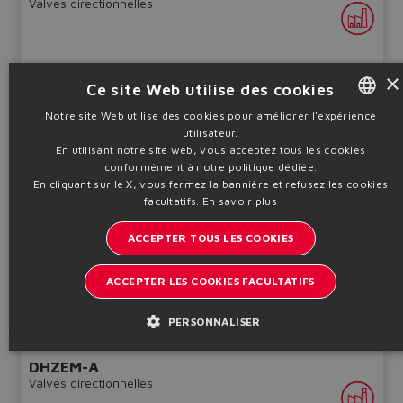
Valves directionnelles
×
Ce site Web utilise des cookies
Notre site Web utilise des cookies pour améliorer l'expérience
utilisateur.
ENGLISH
Directe, recouvrement nul, carte intégrée ou externe, sans
En utilisant notre site web, vous acceptez tous les cookies
capteur, bus de terrain ou IO-Link
ITALIAN
conformément à notre politique dédiée.
Disponibilité et prix uniquement sur demande
En cliquant sur le X, vous fermez la bannière et refusez les cookies
GERMAN
Qmax
Pmax
facultatifs.
En savoir plus
Dim.
28
350
06
SPANISH
l/min
bar
ACCEPTER TOUS LES COOKIES
FRENCH
Tableau
TFS050
ACCEPTER LES COOKIES FACULTATIFS
CHINESE
Informations techniques
PERSONNALISER
DHZEM-A
Valves directionnelles