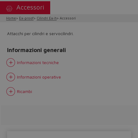
Accessori
Home
Ex-proof
Cilindri Ex-h
Accessori
Attacchi per cilindri e servocilindri.
Informazioni generali
Informazioni tecniche
Informazioni operative
Ricambi
Do you want to leave the
configurator?
The running selection will be
lost.