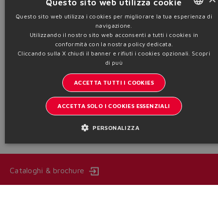
Questo sito web utilizza cookie
Questo sito web utilizza i cookies per migliorare la tua esperienza di
navigazione.
ENGLISH
Utilizzando il nostro sito web acconsenti a tutti i cookies in
ITALIAN
Guarnizioni con estesa vita operativa o elevate frequenze di
conformità con la nostra policy dedicata.
lavoro
Cliccando sulla X chiudi il banner e rifiuti i cookies opzionali.
Scopri
GERMAN
Disponibilità e prezzo solo su richiesta
di puù
SPANISH
Tabella
TB020
ACCETTA TUTTI I COOKIES
FRENCH
Informazioni tecniche
ACCETTA SOLO I COOKIES ESSENZIALI
CHINESE
PERSONALIZZA
Cataloghi & brochure
Resta aggiornato sul mondo Atos
Iscrizione newsletter