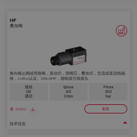
HF
叠加阀
换向截止阀或旁路阀，直动式，滑阀芯，叠加式，交流或直流电磁
铁，cURus认证。DIN,AMP，德制或引线插头
规格
Qmax
Pmax
06
60
350
通径
l/min
bar
表
D050
配置
技术信息