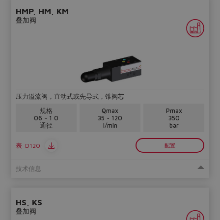
HMP, HM, KM
叠加阀
Do you want to leave the
压力溢流阀，直动式或先导式，锥阀芯
configurator?
规格
Qmax
Pmax
The running selection will be
06 ~ 1 0
35 ~ 120
350
lost.
通径
l/min
bar
表
D120
配置
Yes
No
技术信息
HS, KS
叠加阀