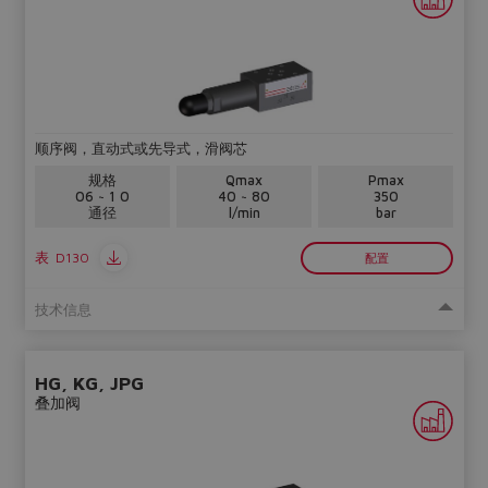
顺序阀，直动式或先导式，滑阀芯
规格
Qmax
Pmax
06 ~ 1 0
40 ~ 80
350
通径
l/min
bar
表
D130
配置
技术信息
HG, KG, JPG
叠加阀