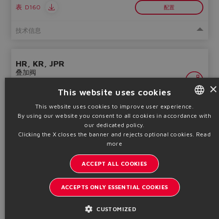
表
D160
配置
技术信息
HR, KR, JPR
叠加阀
×
This website uses cookies
This website uses cookies to improve user experience.
By using our website you consent to all cookies in accordance with
ENGLISH
our dedicated policy.
ITALIAN
Clicking the X closes the banner and rejects optional cookies.
Read
more
单向阀，直动式或先导式，锥阀芯
GERMAN
规格
Qmax
Pmax
ACCEPT ALL COOKIES
SPANISH
06 ~ 25
60 ~ 300
350
通径
l/min
bar
FRENCH
ACCEPTS ONLY ESSENTIAL COOKIES
表
D180
配置
CHINESE
CUSTOMIZED