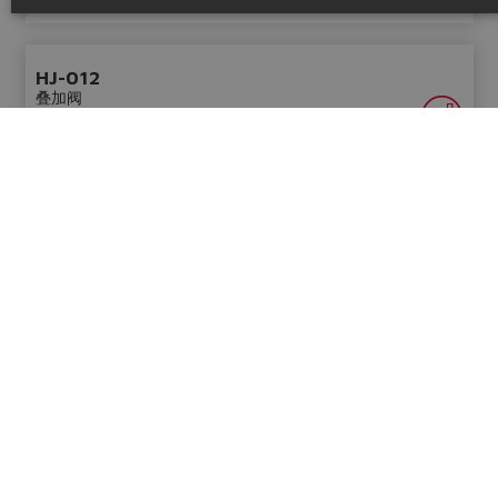
技术信息
HJ-012
叠加阀
预置叠加板用于JO-DL零泄漏插装阀的安装
技术文件和价格按需提供
表
TD010
技术信息
HMU, RR
叠加阀