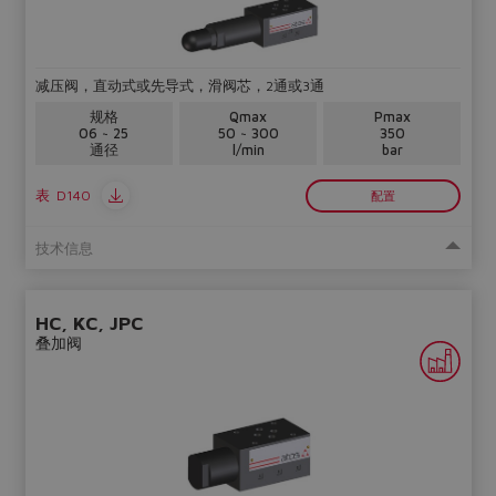
减压阀，直动式或先导式，滑阀芯，2通或3通
规格
Qmax
Pmax
06 ~ 25
50 ~ 300
350
通径
l/min
bar
表
D140
配置
技术信息
HC, KC, JPC
叠加阀