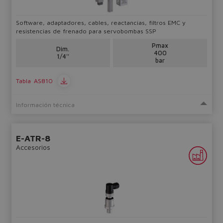
Yes
No
Software, adaptadores, cables, reactancias, filtros EMC y
resistencias de frenado para servobombas SSP
Pmax
Dim.
400
1/4''
bar
Tabla
AS810
Información técnica
E-ATR-8
Accesorios