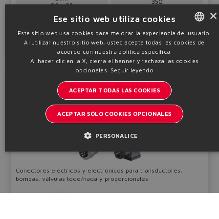
350
06 ÷ 32
bar
×
Ese sitio web utiliza cookies
Tabla
K280
Este sitio web usa cookies para mejorar la experiencia del usuario.
Al utilizar nuestro sitio web, usted acepta todas las cookies de
ENGLISH
acuerdo con nuestra política específica.
Información técnica
ITALIAN
Al hacer clic en la X, cierra el banner y rechaza las cookies
opcionales.
Seguir leyendo
GERMAN
CONECTORES
ACEPTAR TODAS LAS COOKIES
SPANISH
Accesorios
FRENCH
ACEPTAR SÓLO COOKIES OPCIONALES
CHINESE
PERSONALICE
Conectores eléctricos y electrónicos para transductores,
bombas, válvulas todo/nada y proporcionales
Tabla
K800