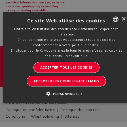
Technical information TEB s20, E-THT-8
DHE & DHL spool-spring assembling
DKE spool-spring assembling
Directional proportional valves- service center training
Yes
No
×
Ce site Web utilise des cookies
Notre site Web utilise des cookies pour améliorer l'expérience
utilisateur.
ENGLISH
En utilisant notre site web, vous acceptez tous les cookies
ITALIAN
conformément à notre politique dédiée.
En cliquant sur le X, vous fermez la bannière et refusez les cookies
GERMAN
Catalogues et brochures
facultatifs.
En savoir plus
SPANISH
ACCEPTER TOUS LES COOKIES
Restez informé sur le monde d'Atos
FRENCH
Inscription à la newsletter
ACCEPTER LES COOKIES FACULTATIFS
CHINESE
PERSONNALISER
Headquarters - Italy Via Alla Piana, 57 21018 Sesto Calende - VA
| VAT 00778630152 | info@atos.com
Politique de confidentialité
Politique des cookies
Conditions
Whistleblowing
Sitemap