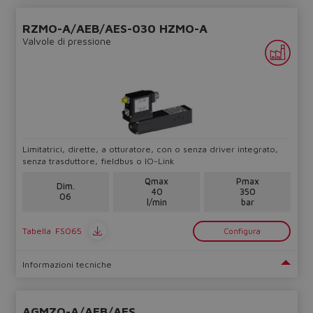
RZMO-A/AEB/AES-030 HZMO-A
Valvole di pressione
Do you want to leave the
configurator?
The running selection will be
lost.
Limitatrici, dirette, a otturatore, con o senza driver integrato,
Yes
No
senza trasduttore, fieldbus o IO-Link
Qmax
Pmax
Dim.
40
350
06
l/min
bar
Tabella
FS065
Configura
Informazioni tecniche
AGMZO-A/AEB/AES