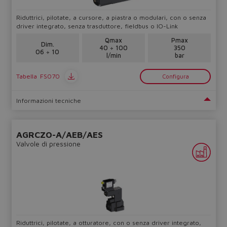
Riduttrici, pilotate, a cursore, a piastra o modulari, con o senza
driver integrato, senza trasduttore, fieldbus o IO-Link
Qmax
Pmax
Dim.
40 ÷ 100
350
06 ÷ 10
l/min
bar
Tabella
FS070
Configura
Informazioni tecniche
AGRCZO-A/AEB/AES
Valvole di pressione
Riduttrici, pilotate, a otturatore, con o senza driver integrato,