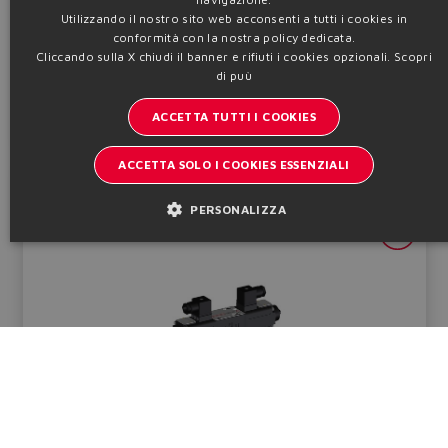
Qmax
Pmax
Dim.
Utilizzando il nostro sito web acconsenti a tutti i cookies in
160 ÷ 4500
350
16 ÷ 80
ITALIAN
conformità con la nostra policy dedicata.
l/min
bar
Cliccando sulla X chiudi il banner e rifiuti i cookies opzionali.
Scopri
GERMAN
di puù
Tabella
FS300
Configura
SPANISH
ACCETTA TUTTI I COOKIES
Informazioni tecniche
FRENCH
ACCETTA SOLO I COOKIES ESSENZIALI
CHINESE
DHRZO-A/AEB/AES
PERSONALIZZA
Valvole di pressione
Riduttrici a 3 vie, dirette, a cursore, con o senza driver
integrato, senza trasduttore, fieldbus o IO-Link
Qmax
Pmax
Dim.
24
25
06
l/min
bar