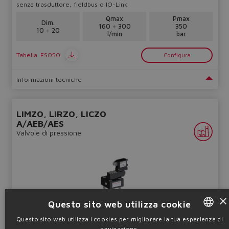
senza trasduttore, fieldbus o IO-Link
Qmax
Pmax
Dim.
160 ÷ 300
350
10 ÷ 20
l/min
bar
Tabella
FS050
Configura
Informazioni tecniche
LIMZO, LIRZO, LICZO
A/AEB/AES
Valvole di pressione
×
Cartucce ISO limitatrici, riduttrici e compensatori, pilotate, a
Questo sito web utilizza cookie
otturatore, con o senza driver, senza trasduttore, fieldbus o IO-
Questo sito web utilizza i cookies per migliorare la tua esperienza di
Link
navigazione.
ENGLISH