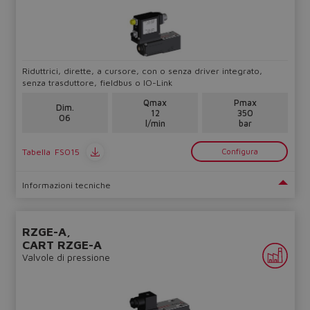
Riduttrici, dirette, a cursore, con o senza driver integrato,
senza trasduttore, fieldbus o IO-Link
Qmax
Pmax
Dim.
12
350
06
l/min
bar
Tabella
FS015
Configura
Informazioni tecniche
RZGE-A,
CART RZGE-A
Valvole di pressione