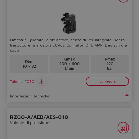
Limitatrici, pilotate, a otturatore, senza driver integrato, senza
trasduttore, marcatura cURus. Connetori DIN, AMP, Deutsch o a
cavo
Qmax
Pmax
Dim.
200 ÷ 600
420
10 ÷ 32
l/min
bar
Tabella
F030
Configura
Informazioni tecniche
RZGO-A/AEB/AES-010
Valvole di pressione