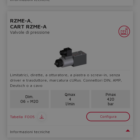
RZME-A,
CART RZME-A
Valvole di pressione
Limitatrici, dirette, a otturatore, a piastra o screw-in, senza
driver e trasduttore, marcatura cURus. Connettori DIN, AMP,
Deutsch o a cavo
Qmax
Pmax
Dim.
4
420
06 ÷ M20
l/min
bar
Tabella
F005
Configura
Informazioni tecniche