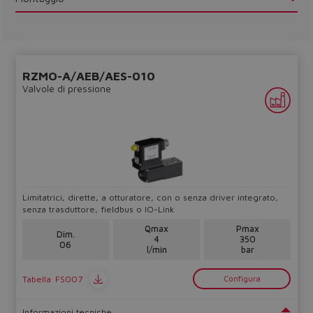
RZMO-A/AEB/AES-010
Valvole di pressione
Limitatrici, dirette, a otturatore, con o senza driver integrato,
senza trasduttore, fieldbus o IO-Link
Qmax
Pmax
Dim.
4
350
06
l/min
bar
Tabella
FS007
Configura
Informazioni tecniche