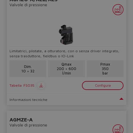
Valvole di pressione
Limitatrici, pilotate, a otturatore, con o senza driver integrato,
senza trasduttore, fieldbus o IO-Link
Qmax
Pmax
Dim.
200 ÷ 600
350
10 ÷ 32
l/min
bar
Tabella
FS035
Configura
Informazioni tecniche
AGMZE-A
Valvole di pressione