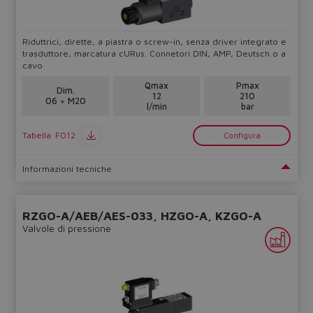
Riduttrici, dirette, a piastra o screw-in, senza driver integrato e
trasduttore, marcatura cURus. Connetori DIN, AMP, Deutsch o a
cavo
Qmax
Pmax
Dim.
12
210
06 ÷ M20
l/min
bar
Tabella
F012
Configura
Informazioni tecniche
RZGO-A/AEB/AES-033, HZGO-A, KZGO-A
Valvole di pressione