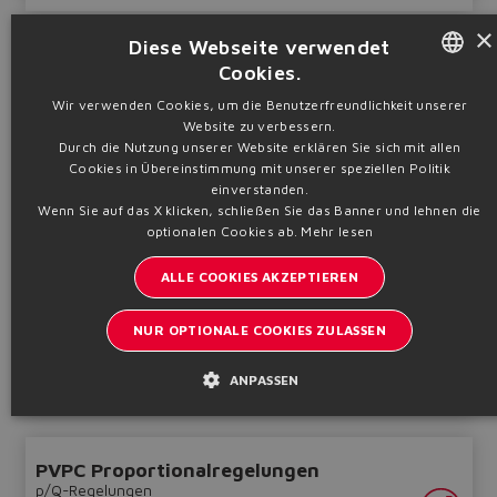
×
Diese Webseite verwendet
E-BM-TES,
Cookies.
E-BM-LES
ENGLISH
Wir verwenden Cookies, um die Benutzerfreundlichkeit unserer
p/Q-Regelungen
Website zu verbessern.
ITALIAN
Durch die Nutzung unserer Website erklären Sie sich mit allen
Cookies in Übereinstimmung mit unserer speziellen Politik
GERMAN
einverstanden.
Wenn Sie auf das X klicken, schließen Sie das Banner und lehnen die
SPANISH
optionalen Cookies ab.
Mehr lesen
FRENCH
Separater Digitalregler für Wege- und Durchflussventile mit
LVDT-Aufnehmer, Feldbus, p/Q-Steuerung, im DIN-
ALLE COOKIES AKZEPTIEREN
CHINESE
Schienenformat
NUR OPTIONALE COOKIES ZULASSEN
Datenblatt
GS240
Konfigurieren
ANPASSEN
Technische Informationen
PVPC Proportionalregelungen
p/Q-Regelungen