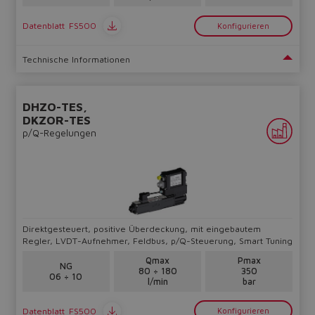
Datenblatt
FS500
Konfigurieren
Yes
No
Technische Informationen
DHZO-TES,
DKZOR-TES
p/Q-Regelungen
Direktgesteuert, positive Überdeckung, mit eingebautem
Regler, LVDT-Aufnehmer, Feldbus, p/Q-Steuerung, Smart Tuning
Qmax
Pmax
NG
80 ÷ 180
350
06 ÷ 10
l/min
bar
Datenblatt
FS500
Konfigurieren