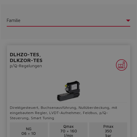
Familie
DLHZO-TES,
DLKZOR-TES
p/Q-Regelungen
Do you want to leave the
Direktgesteuert, Buchsenausführung, Nullüberdeckung, mit
eingebautem Regler, LVDT-Aufnehmer, Feldbus, p/Q-
configurator?
Steuerung, Smart Tuning
The running selection will be
Qmax
Pmax
NG
70 ÷ 160
350
06 ÷ 10
lost.
l/min
bar