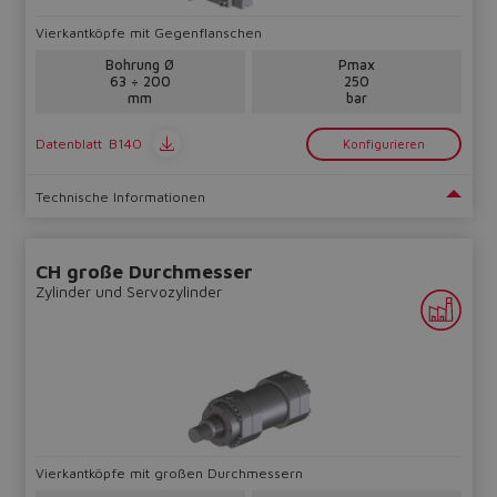
Vierkantköpfe mit Gegenflanschen
Bohrung Ø
Pmax
63 ÷ 200
250
mm
bar
Datenblatt
B140
Konfigurieren
Technische Informationen
CH große Durchmesser
Zylinder und Servozylinder
Vierkantköpfe mit großen Durchmessern