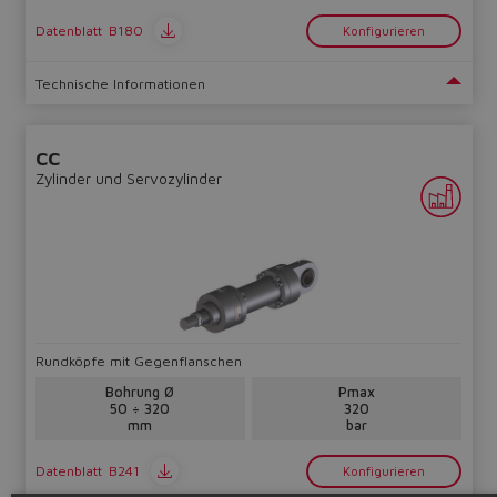
Datenblatt
B180
Konfigurieren
Technische Informationen
CC
Zylinder und Servozylinder
Rundköpfe mit Gegenflanschen
Bohrung Ø
Pmax
50 ÷ 320
320
mm
bar
Datenblatt
B241
Konfigurieren