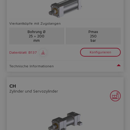
Vierkantköpfe mit Zugstangen
Bohrung Ø
Pmax
Do you want to leave the
25 ÷ 200
250
mm
bar
configurator?
The running selection will be
Datenblatt
B137
Konfigurieren
lost.
Technische Informationen
Yes
No
CH
Zylinder und Servozylinder