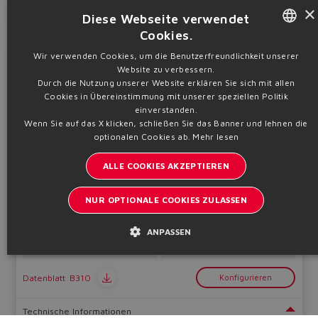
×
Diese Webseite verwendet
Technische Informationen
Cookies.
ENGLISH
Wir verwenden Cookies, um die Benutzerfreundlichkeit unserer
CKF, CKM, CKN, CKP, CKV
Website zu verbessern.
ITALIAN
Zylinder und Servozylinder
Durch die Nutzung unserer Website erklären Sie sich mit allen
Cookies in Übereinstimmung mit unserer speziellen Politik
GERMAN
einverstanden.
Wenn Sie auf das X klicken, schließen Sie das Banner und lehnen die
SPANISH
optionalen Cookies ab.
Mehr lesen
FRENCH
ALLE COOKIES AKZEPTIEREN
CHINESE
Servozylinder mit integriertem Regler, Vierkantköpfe mit
NUR OPTIONALE COOKIES ZULASSEN
Zugstangen
Bohrung Ø
Pmax
ANPASSEN
40 ÷ 200
250
mm
bar
Datenblatt
B310
Konfigurieren
Technische Informationen