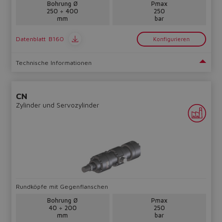
Bohrung Ø
Pmax
250 ÷ 400
250
mm
bar
Datenblatt
B160
Konfigurieren
Technische Informationen
CN
Zylinder und Servozylinder
Rundköpfe mit Gegenflanschen
Bohrung Ø
Pmax
40 ÷ 200
250
mm
bar