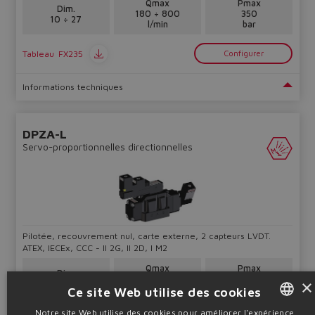
Qmax
Pmax
Dim.
180 ÷ 800
350
10 ÷ 27
l/min
bar
Tableau
FX235
Configurer
Informations techniques
DPZA-L
Servo-proportionnelles directionnelles
Pilotée, recouvrement nul, carte externe, 2 capteurs LVDT.
ATEX, IECEx, CCC - II 2G, II 2D, I M2
Qmax
Pmax
Dim.
180 ÷ 800
350
×
10 ÷ 27
l/min
bar
Ce site Web utilise des cookies
Notre site Web utilise des cookies pour améliorer l'expérience