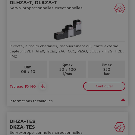
Yes
No
DLHZA-T, DLKZA-T
Servo-proportionnelles directionnelles
Directe, à tiroirs chemisés, recouvrement nul, carte externe,
capteur LVDT. ATEX, IECEx, EAC, CCC, PESO, cULus - II 2G, II 2D,
I M2
Qmax
Pmax
Dim.
50 ÷ 100
350
06 ÷ 10
l/min
bar
Tableau
FX140
Configurer
Informations techniques
DHZA-TES,
DKZA-TES
Servo-proportionnelles directionnelles