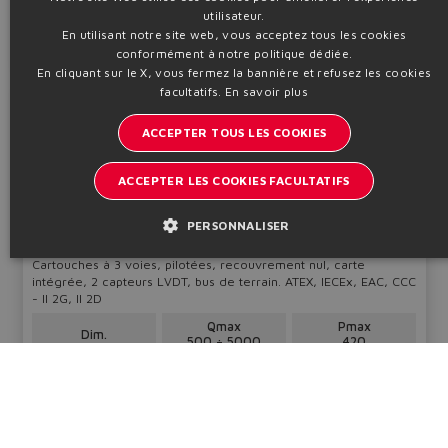
Tableau
FX237
Configurer
utilisateur.
ENGLISH
En utilisant notre site web, vous acceptez tous les cookies
ITALIAN
Informations techniques
conformément à notre politique dédiée.
En cliquant sur le X, vous fermez la bannière et refusez les cookies
GERMAN
facultatifs.
En savoir plus
LIQZA-LES
SPANISH
ACCEPTER TOUS LES COOKIES
Servo-proportionnelles directionnelles
FRENCH
ACCEPTER LES COOKIES FACULTATIFS
CHINESE
PERSONNALISER
Cartouches à 3 voies, pilotées, recouvrement nul, carte
intégrée, 2 capteurs LVDT, bus de terrain. ATEX, IECEx, EAC, CCC
- II 2G, II 2D
Qmax
Pmax
Dim.
500 ÷ 5000
420
25 ÷ 80
l/min
bar
Tableau
FX380
Configurer
Informations techniques