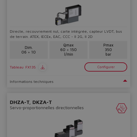
Directe, recouvrement nul, carte intégrée, capteur LVDT, bus
de terrain. ATEX, IECEx, EAC, CCC - II 2G, II 2D
Qmax
Pmax
Dim.
60 ÷ 150
350
06 ÷ 10
l/min
bar
Tableau
FX135
Configurer
Informations techniques
DHZA-T, DKZA-T
Servo-proportionnelles directionnelles