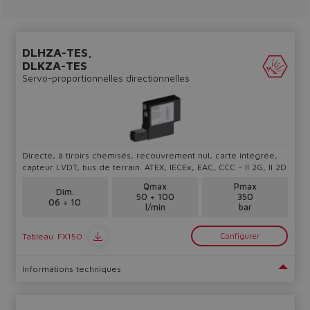
DLHZA-TES,
DLKZA-TES
Servo-proportionnelles directionnelles
Directe, à tiroirs chemisés, recouvrement nul, carte intégrée,
capteur LVDT, bus de terrain. ATEX, IECEx, EAC, CCC - II 2G, II 2D
Qmax
Pmax
Dim.
50 ÷ 100
350
Do you want to leave the
06 ÷ 10
l/min
bar
configurator?
Tableau
FX150
Configurer
The running selection will be
lost.
Informations techniques